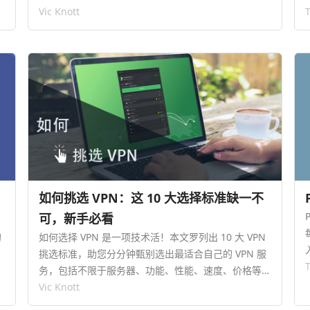
Vic Knott
如何挑选 VPN：这 10 大选择标准缺一不
可，新手必看
的
如何选择 VPN 是一项技术活！本文罗列出 10 大 VPN
挑选标准，助您分分钟甄别选出最适合自己的 VPN 服
务，包括不限于服务器、功能、性能、速度、价格等。
…
Vic Knott