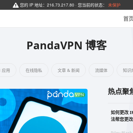
您的 IP 地址：
216.73.217.80
· 您当前的状态：
未保护
首
PandaVPN 博客
N 应用
在线隐私
文章 & 新闻
流媒体
知识
热点聚
如何更改 I
法帮您更改
Riley Black