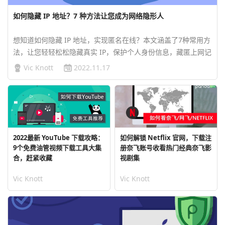
如何隐藏 IP 地址？7 种方法让您成为网络隐形人
想知道如何隐藏 IP 地址，实现匿名在线？本文涵盖了7种常用方
法，让您轻轻松松隐藏真实 IP，保护个人身份信息，藏匿上网记
录，并解锁有地域限制的在线内容。…
Vic Knott
2022.11.17
2022最新 YouTube 下载攻略：
如何解锁 Netflix 官网，下载注
9个免费油管视频下载工具大集
册奈飞账号收看热门经典奈飞影
合，赶紧收藏
视剧集
Vic Knott
Vic Knott