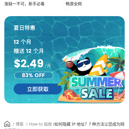
准缺一不可，新手必看
畅游全网
/
博客
/
How-to 指南
/
如何隐藏 IP 地址？7 种方法让您成为网