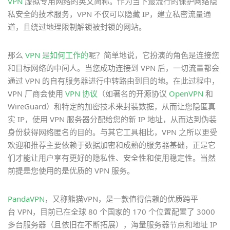
VPN
虚拟专用网络的英文简称。作为当下最流行的保护网络隐
私安全的技术服务，VPN 不仅可以隐藏 IP，建立私密流量通
道，且绕过地理限制解锁被封锁的网站。
那么
VPN 是如何工作的
呢？简单地说，它扮演的角色是连接您
和目标网络的中间人。当您成功连接到 VPN 后，一切流量都会
通过 VPN 的自有服务器进行中转路由到目的地。在此过程中，
VPN 厂商会使用
VPN 协议
（如著名的开源协议
OpenVPN
和
WireGuard）和特定的加密技术来封装数据，从而让您隐匿真
实 IP，使用 VPN 服务器分配给您的新 IP 地址，从而达到伪装
身份获得网络匿名的目的。与其它工具相比，VPN 之所以更受
欢迎和推荐主要依赖于数据加密和成熟的服务器基础，正是它
们才能让用户享有更好的隐私性、安全性和使用稳定性。当然
前提是您使用的是优质的 VPN 服务。
PandaVPN
，又称熊猫VPN，是一款值得信赖的优质跨平
台 VPN，目前已在全球 80 个国家的 170 个位置配置了 3000
多台服务器（且依旧在不断拓展），海量服务器节点和地址 IP