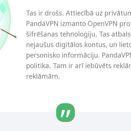
Tas ir drošs. Attiecībā uz privāt
PandaVPN izmanto OpenVPN proto
šifrēšanas tehnoloģiju. Tas atba
nejaušus digitālos kontus, un lieto
personisko informāciju. PandaVPN 
politika. Tam ir arī iebūvēts reklā
reklāmām.