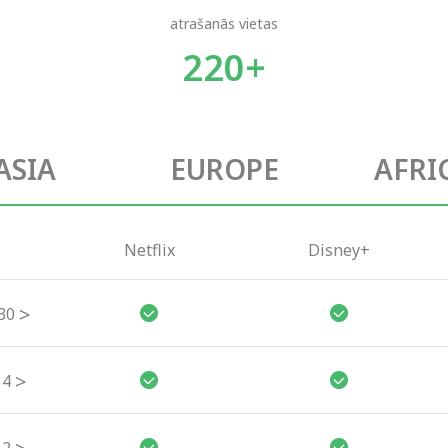
atrašanās vietas
220+
ASIA
EUROPE
AFRI
Netflix
Disney+
>
30
>
4