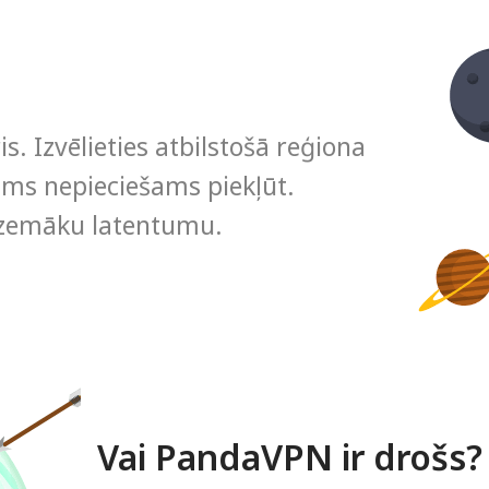
. Izvēlieties atbilstošā reģiona
 jums nepieciešams piekļūt.
 zemāku latentumu.
Vai PandaVPN ir drošs?