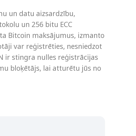
umu un datu aizsardzību,
kolu un 256 bitu ECC
lsta Bitcoin maksājumus, izmanto
tāji var reģistrēties, nesniedzot
ir stingra nulles reģistrācijas
mu bloķētājs, lai atturētu jūs no