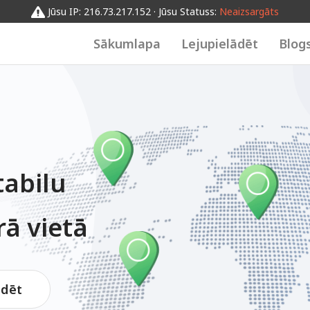
Jūsu IP: 216.73.217.152 · Jūsu Statuss:
Neaizsargāts
Sākumlapa
Lejupielādēt
Blog
tabilu
ā vietā
ādēt