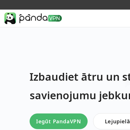
Izbaudiet ātru un s
savienojumu jebkur
Iegūt PandaVPN
Lejupiel