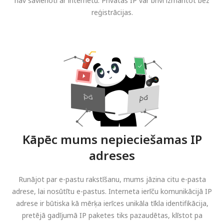
nav savienoti ar internetu. Privātās IP var brīvi izmantot bez
reģistrācijas.
Kāpēc mums nepieciešamas IP
adreses
Runājot par e-pastu rakstīšanu, mums jāzina citu e-pasta
adrese, lai nosūtītu e-pastus. Interneta ierīču komunikācijā IP
adrese ir būtiska kā mērķa ierīces unikāla tīkla identifikācija,
pretējā gadījumā IP paketes tiks pazaudētas, klīstot pa