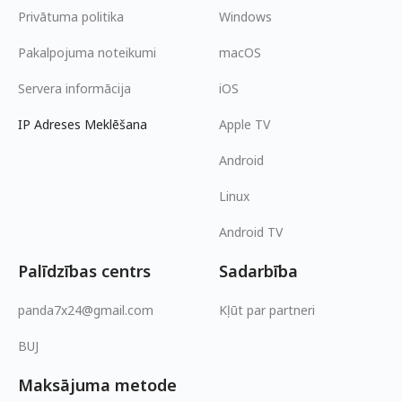
Privātuma politika
Windows
Pakalpojuma noteikumi
macOS
Servera informācija
iOS
IP Adreses Meklēšana
Apple TV
Android
Linux
Android TV
Palīdzības centrs
Sadarbība
panda7x24@gmail.com
Kļūt par partneri
BUJ
Maksājuma metode