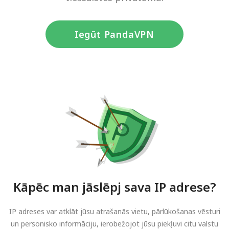
Iegūt PandaVPN
Kāpēc man jāslēpj sava IP adrese?
IP adreses var atklāt jūsu atrašanās vietu, pārlūkošanas vēsturi
un personisko informāciju, ierobežojot jūsu piekļuvi citu valstu