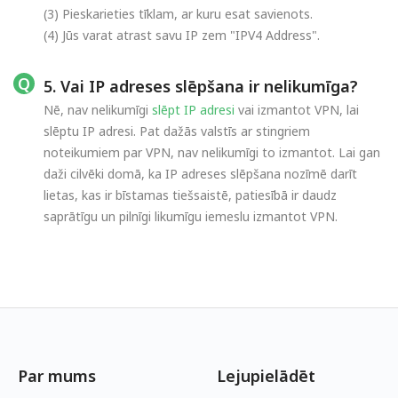
(3) Pieskarieties tīklam, ar kuru esat savienots.
(4) Jūs varat atrast savu IP zem "IPV4 Address".
5. Vai IP adreses slēpšana ir nelikumīga?
Nē, nav nelikumīgi
slēpt IP adresi
vai izmantot VPN, lai
slēptu IP adresi. Pat dažās valstīs ar stingriem
noteikumiem par VPN, nav nelikumīgi to izmantot. Lai gan
daži cilvēki domā, ka IP adreses slēpšana nozīmē darīt
lietas, kas ir bīstamas tiešsaistē, patiesībā ir daudz
saprātīgu un pilnīgi likumīgu iemeslu izmantot VPN.
Par mums
Lejupielādēt