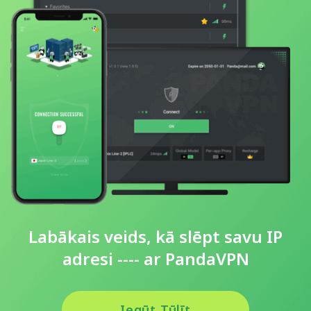
Labākais veids, kā slēpt savu IP
adresi ---- ar PandaVPN
Iegūt Tūlīt