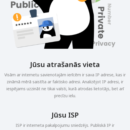
Jūsu atrašanās vieta
Visām ar internetu savienotajām ierīcēm ir sava IP adrese, kas ir
zināmā mērā saistīta ar faktisko adresi. Analizējot IP adresi, ir
iespējams uzzināt ne tikai valsti, kurā atrodas lietotājs, bet arī
precīzu ielu.
Jūsu ISP
ISP ir interneta pakalpojumu sniedzējs. Publiskā IP ir