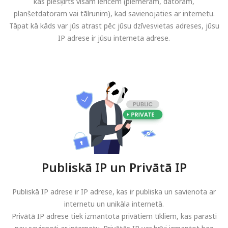
kas piešķirts visām ierīcēm (piemēram, datoram,
planšetdatoram vai tālrunim), kad savienojaties ar internetu.
Tāpat kā kāds var jūs atrast pēc jūsu dzīvesvietas adreses, jūsu
IP adrese ir jūsu interneta adrese.
Publiskā IP un Privātā IP
Publiskā IP adrese ir IP adrese, kas ir publiska un savienota ar
internetu un unikāla internetā.
Privātā IP adrese tiek izmantota privātiem tīkliem, kas parasti