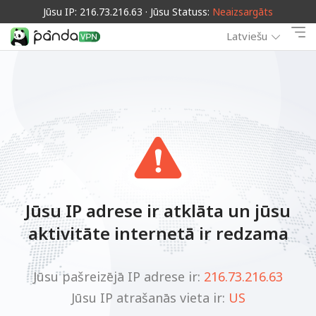
Jūsu IP: 216.73.216.63 · Jūsu Statuss:
Neaizsargāts
Latviešu
Jūsu IP adrese ir atklāta un jūsu
aktivitāte internetā ir redzama
Jūsu pašreizējā IP adrese ir:
216.73.216.63
Jūsu IP atrašanās vieta ir:
US