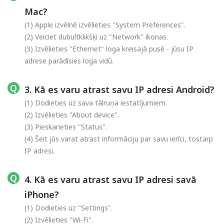
Mac?
(1) Apple izvēlnē izvēlieties "System Preferences".
(2) Veiciet dubultklikšķi uz "Network" ikonas.
(3) Izvēlieties "Ethernet" loga kreisajā pusē - jūsu IP
adrese parādīsies loga vidū.
3. Kā es varu atrast savu IP adresi Android?
(1) Dodieties uz sava tālruņa iestatījumiem.
(2) Izvēlieties "About device".
(3) Pieskarieties "Status".
(4) Šeit jūs varat atrast informāciju par savu ierīci, tostarp
IP adresi.
4. Kā es varu atrast savu IP adresi savā
iPhone?
(1) Dodieties uz "Settings".
(2) Izvēlieties "Wi-Fi".