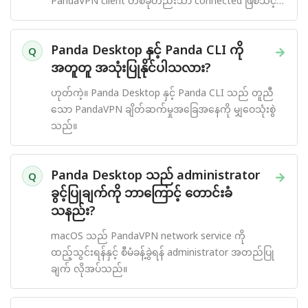
PandaVPN client တစ်ခုတည်းသာ connected ဖြစ်သင့်
ပါသည်။
Panda Desktop နှင့် Panda CLI ကို
→
Q
အတူတူ အသုံးပြုနိုင်ပါသလား?
ဟုတ်ကဲ့။ Panda Desktop နှင့် Panda CLI သည် တူညီ
သော PandaVPN ချိတ်ဆက်မှုအခြေအနေကို မျှဝေသုံးစွဲ
သည်။
Panda Desktop သည် administrator
→
Q
ခွင့်ပြုချက်ကို ဘာကြောင့် တောင်းခံ
သနည်း?
macOS သည် PandaVPN network service ကို
ထည့်သွင်းရန်နှင့် စီမံခန့်ခွဲရန် administrator အတည်ပြု
ချက် လိုအပ်သည်။