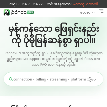
သင့် IP: 216.73.216.229 · သင့် အနေအထား:
မကာကွယ်ထားပါ
ဗမာစာ
မှန်ကန်သော ဖြေရှင်းနည်း
ကို ပိုမိုမြန်ဆန်စွာ ရှာပါ။
PandaVPN အကူအညီကို ရှာပါ၊ ခေါင်းစဉ်တစ်ခု ရွေးချယ်ပါ သို့မဟုတ်
ရှည်လျားသော support စာရွက်တစ်ရွက်လုံးကို မရှာဘဲ focus ထား
သော FAQ စာမျက်နှာကို ဖွင့်ပါ။