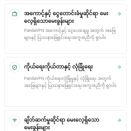
အကောင့်နှင့် ငွေတောင်းခံမှုဆိုင်ရာ မေး
→
လေ့ရှိသောမေးခွန်းများ
PandaVPN အကောင့်နှင့် ငွေပေးချေမှု အတွက် အဖြေ
များနှင့် ပြဿနာဖြေရှင်းရေးအကူအညီကို ရှာပါ။
ကိုယ်ရေးကိုယ်တာနှင့် လုံခြုံရေး
→
PandaVPN ကိုယ်ရေးလုံခြုံမှုနှင့် လုံခြုံရေး အတွက်
အဖြေများနှင့် ပြဿနာဖြေရှင်းရေးအကူအညီကို ရှာပါ။
ချိတ်ဆက်မှုဆိုင်ရာ မေးလေ့ရှိသော
→
မေးခွန်းများ