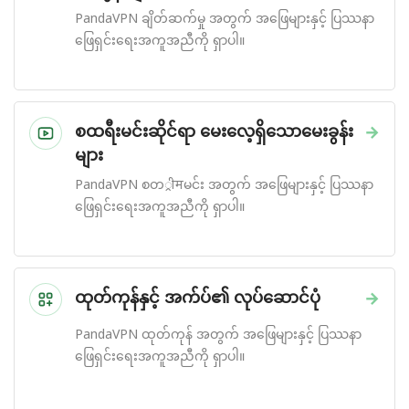
PandaVPN ချိတ်ဆက်မှု အတွက် အဖြေများနှင့် ပြဿနာ
ဖြေရှင်းရေးအကူအညီကို ရှာပါ။
စထရီးမင်းဆိုင်ရာ မေးလေ့ရှိသောမေးခွန်း
→
များ
PandaVPN စတ्रीमမင်း အတွက် အဖြေများနှင့် ပြဿနာ
ဖြေရှင်းရေးအကူအညီကို ရှာပါ။
ထုတ်ကုန်နှင့် အက်ပ်၏ လုပ်ဆောင်ပုံ
→
PandaVPN ထုတ်ကုန် အတွက် အဖြေများနှင့် ပြဿနာ
ဖြေရှင်းရေးအကူအညီကို ရှာပါ။