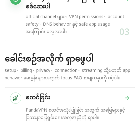
စစ်ဆေးပါ
official channel များ、VPN permissions、account
safety、DNS behavior နှင့် safe app usage
03
အကြောင်း လေ့လာပါ။
ခေါင်းစဉ်အလိုက် ရှာဖွေပါ
setup、billing、privacy、connection、streaming သို့မဟုတ် app
behavior မေးခွန်းများအတွက် focus FAQ စာမျက်နှာကို ဖွင့်ပါ။
စတင်ခြင်း
→
PandaVPN စတင်အသုံးပြုခြင်း အတွက် အဖြေများနှင့်
ပြဿနာဖြေရှင်းရေးအကူအညီကို ရှာပါ။