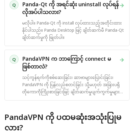
Panda-Qt ကို အရင်ဆုံး uninstall လုပ်ရန်
→
Q
လိုအပ်ပါသလား?
မလိုပါ။ Panda-Qt ကို install လုပ်ထားသည့်အတိုင်းထား
နိုင်ပါသည်။ Panda Desktop ဖြင့် ချိတ်ဆက်မီ Panda-Qt
ချိတ်ဆက်မှုကို ဖြုတ်ပါ။
PandaVPN က ဘာကြောင့် connect မ
→
Q
ဖြစ်တာလဲ?
သင့်ကွန်ရက်ကိုစစ်ဆေးခြင်း၊ ဆာဗာများပြောင်းခြင်း၊
PandaVPN ကို ပြန်လည်စတင်ခြင်း သို့မဟုတ် အခြားပရို
တိုကောကိုကြိုးစားခြင်းဖြင့် ချိတ်ဆက်မှုပျက်ကွက်မှုများကို
ဖြေရှင်းပါ။
PandaVPN ကို ပထမဆုံးအသုံးပြုမ
လား?