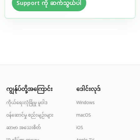
Support ကို ဆက်သွယ်ပါ
ကျွန်ုပ်တို့အကြောင်း
ဒေါင်းလုဒ်
ကိုယ်ရေးလုံခြုံမှု မူဝါဒ
Windows
ဝန်ဆောင်မှု စည်းမျဉ်းများ
macOS
ဆာဗာ အသေးစိတ်
iOS
IP လိပ်စာ ရှာဖွေမှု
Apple TV