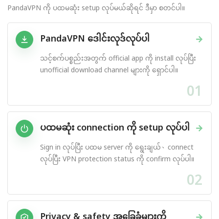
PandaVPN ကို ပထမဆုံး setup လုပ်မယ်ဆိုရင် ဒီမှာ စတင်ပါ။
PandaVPN ဒေါင်းလုဒ်လုပ်ပါ
→
သင့်စက်ပစ္စည်းအတွက် official app ကို install လုပ်ပြီး
unofficial download channel များကို ရှောင်ပါ။
01
ပထမဆုံး connection ကို setup လုပ်ပါ
→
Sign in လုပ်ပြီး ပထမ server ကို ရွေးချယ်、connect
လုပ်ပြီး VPN protection status ကို confirm လုပ်ပါ။
02
Privacy & safety အခြေခံများကို
→