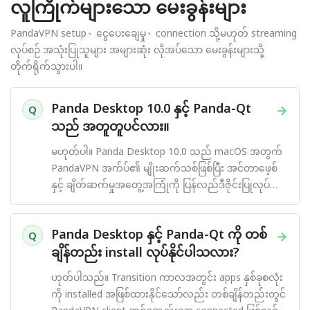
လူကြိုက်များသော မေးခွန်းများ
PandaVPN setup、ငွေပေးချေမှု、connection သို့မဟုတ် streaming
လုပ်စဉ် အသုံးပြုသူများ အများဆုံး လိုအပ်သော မေးခွန်းများသို့
တိုက်ရိုက်သွားပါ။
Panda Desktop 10.0 နှင့် Panda-Qt
→
Q
သည် အတူတူပင်လား။
မဟုတ်ပါ။ Panda Desktop 10.0 သည် macOS အတွက်
PandaVPN အက်ပ်၏ မျိုးဆက်သစ်ဖြစ်ပြီး အင်တာဖေ့စ်
နှင့် ချိတ်ဆက်မှုအတွေ့အကြုံကို ပြန်လည်ဒီဇိုင်းပြုလုပ်
ထားသည်။
Panda Desktop နှင့် Panda-Qt ကို တစ်
→
Q
ချိန်တည်း install လုပ်နိုင်ပါသလား?
ဟုတ်ပါသည်။ Transition ကာလအတွင်း apps နှစ်ခုစလုံး
ကို installed အဖြစ်ထားနိုင်သော်လည်း တစ်ချိန်တည်းတွင်