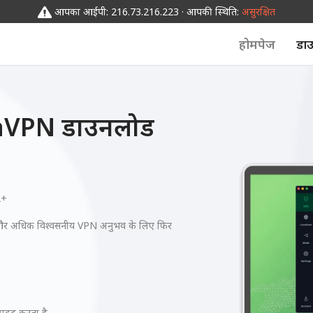
आपका आईपी: 216.73.216.223 · आपकी स्थिति:
असुरक्षित
होमपेज
डा
aVPN डाउनलोड
2+
और अधिक विश्वसनीय VPN अनुभव के लिए फिर
ं मदद करता है