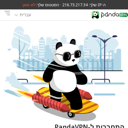
ה-IP שלך: 216.73.217.34 · הסטטוס שלך:
לא מוגן
עברית
התחברות ל-PandaVPN