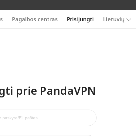
is
Pagalbos centras
Prisijungti
Lietuvių
ngti prie PandaVPN