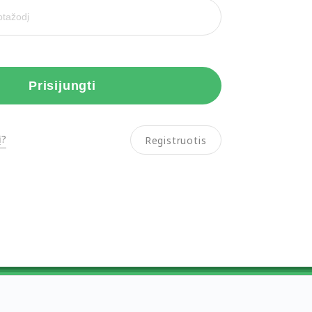
Prisijungti
į?
Registruotis