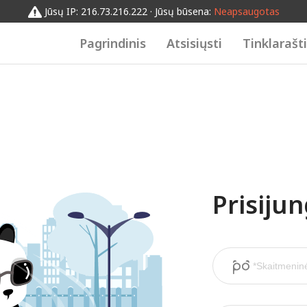
Jūsų IP: 216.73.216.222 · Jūsų būsena:
Neapsaugotas
Pagrindinis
Atsisiųsti
Tinklarašt
Prisiju