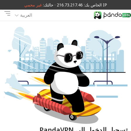
IP الخاص بك: 216.73.217.46 · حالتك:
غير محمي
العربية
تسجيل الدخول إلى PandaVPN