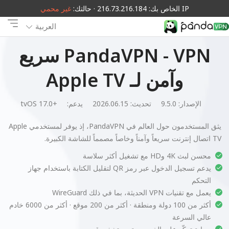
IP الخاص بك: 216.73.216.184 · حالتك:
غير محمي
العربية
PandaVPN - VPN سريع
وآمن لـ Apple TV
الإصدار: 9.5.0
تحديث: 2026.06.15
يدعم:
tvOS 17.0+
يثق المستخدمون حول العالم في PandaVPN، إذ يوفر لمستخدمي Apple
TV اتصال إنترنت سريعاً وآمناً وخاصاً مصمماً للشاشة الكبيرة.
محسن لبث 4K وHD مع تشغيل أكثر سلاسة
يدعم تسجيل الدخول عبر رمز QR لتقليل الكتابة باستخدام جهاز
التحكم
يعمل مع تقنيات VPN الحديثة، بما في ذلك WireGuard
أكثر من 100 دولة ومنطقة · أكثر من 200 موقع · أكثر من 6000 خادم
عالي السرعة