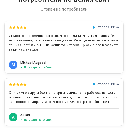
Отзиви на потребители
ОТ GOOGLE PLAY
Страхотно приложение, използвам го от години. Не мога да живея без
него в момента, използвам го ежедневно. Мога щастливо да използвам
YouTube, netflix и т.н. ... на компютър и телефон. (Дори вътре в голямата
защитна стена хаха)
Michael Augood
M
Потвърден потребител
ОТ GOOGLE PLAY
Опитах много други безплатни vpn-и, всички те не работеха, но този е
различен, наистина е добър, ако искате да го използвате за видео игри
като Roblox и направи устройството ми 50× по-бързо от обикновено.
AI Dnt
A
Потвърден потребител