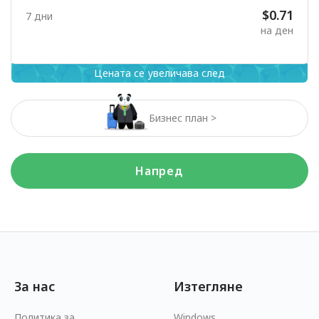
$0.71
7 дни
на ден
Цената се увеличава след
Бизнес план >
Напред
За нас
Изтегляне
Политика за
Windows