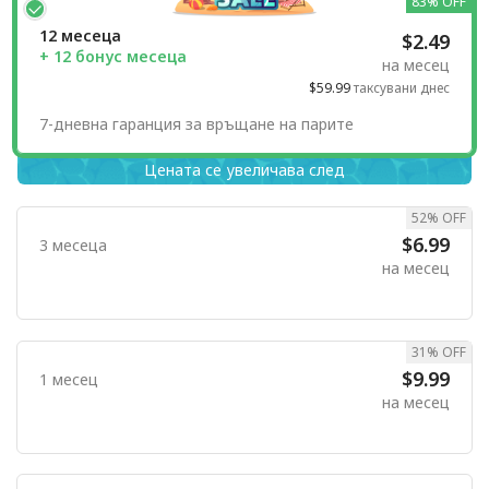
83% OFF
12 месеца
$2.49
+ 12 бонус месеца
на месец
$59.99
таксувани днес
7-дневна гаранция за връщане на парите
Цената се увеличава след
52% OFF
$6.99
3 месеца
на месец
31% OFF
$9.99
1 месец
на месец