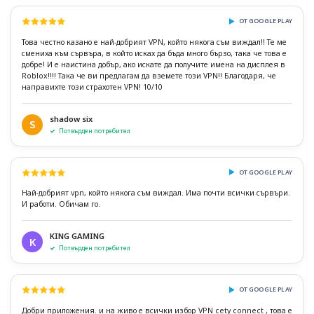
ОТ GOOGLE PLAY
Това честно казано е най-добрият VPN, който някога съм виждал!! Те ме
смениха към сървъра, в който исках да бъда много бързо, така че това е
добре! И е наистина добър, ако искате да получите имена на дисплея в
Roblox!!!! Така че ви предлагам да вземете този VPN!! Благодаря, че
направихте този страхотен VPN! 10/10
shadow six
S
Потвърден потребител
ОТ GOOGLE PLAY
Най-добрият vpn, който някога съм виждал. Има почти всички сървъри.
И работи. Обичам го.
KING GAMING
K
Потвърден потребител
ОТ GOOGLE PLAY
Добри приложения. и на живо е всички избор VPN cety connect , това е