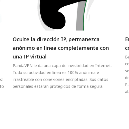
Oculte la dirección IP, permanezca
E
anónimo en línea completamente con
c
una IP virtual
Ba
co
PandaVPN le da una capa de invisibilidad en Internet.
se
Toda su actividad en línea es 100% anónima e
de
ez
irrastreable con conexiones encriptadas. Sus datos
P
ito
personales estarán protegidos de forma segura.
ab