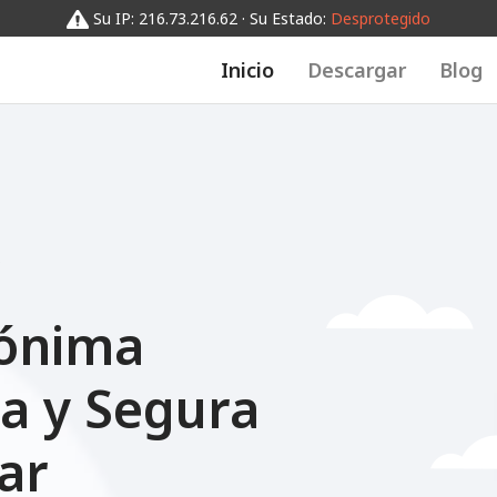
Su IP: 216.73.216.62 · Su Estado:
Desprotegido
Inicio
Descargar
Blog
s
ónima
a y Segura
ar