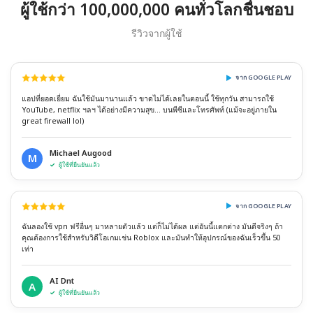
ผู้ใช้กว่า 100,000,000 คนทั่วโลกชื่นชอบ
รีวิวจากผู้ใช้
จาก GOOGLE PLAY
แอปที่ยอดเยี่ยม ฉันใช้มันมานานแล้ว ขาดไม่ได้เลยในตอนนี้ ใช้ทุกวัน สามารถใช้
YouTube, netflix ฯลฯ ได้อย่างมีความสุข... บนพีซีและโทรศัพท์ (แม้จะอยู่ภายใน
great firewall lol)
Michael Augood
M
ผู้ใช้ที่ยืนยันแล้ว
จาก GOOGLE PLAY
ฉันลองใช้ vpn ฟรีอื่นๆ มาหลายตัวแล้ว แต่ก็ไม่ได้ผล แต่อันนี้แตกต่าง มันดีจริงๆ ถ้า
คุณต้องการใช้สำหรับวิดีโอเกมเช่น Roblox และมันทำให้อุปกรณ์ของฉันเร็วขึ้น 50
เท่า
AI Dnt
A
ผู้ใช้ที่ยืนยันแล้ว