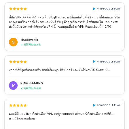
จาก GOOGLE PLAY
นี่คือ VPN ที่ดีที่สุดที่ฉันเคยเห็นจริงๆ!! พวกเขาเปลี่ยนฉันไปที่เซิร์ฟเวอร์ที่ฉันต้องการได้
อย่างรวดเร็วมาก ซึ่งดีมาก! และมันดีจริงๆ ถ้าคุณต้องการรับชื่อที่แสดงใน Roblox!!!!
ดังนั้นฉันขอแนะนำให้คุณรับ VPN นี้!! ขอบคุณที่สร้าง VPN ที่ยอดเยี่ยมนี้! 10/10
shadow six
S
ผู้ใช้ที่ยืนยันแล้ว
จาก GOOGLE PLAY
vpn ที่ดีที่สุดที่ฉันเคยเห็น มันมีเกือบทุกเซิร์ฟเวอร์ และมันใช้งานได้ ฉันชอบมัน
KING GAMING
K
ผู้ใช้ที่ยืนยันแล้ว
จาก GOOGLE PLAY
แอปที่ดี และ live คือตัวเลือก VPN cety connect ทั้งหมด นี่คือตัวเลือกแอปที่ดี...
ดาวน์โหลดแอปเลย