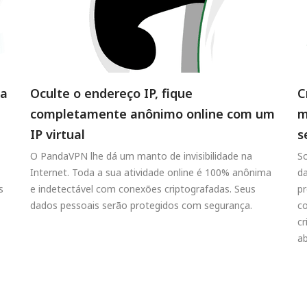
ta
Oculte o endereço IP, fique
C
completamente anônimo online com um
m
IP virtual
s
O PandaVPN lhe dá um manto de invisibilidade na
So
Internet. Toda a sua atividade online é 100% anônima
d
s
e indetectável com conexões criptografadas. Seus
pr
dados pessoais serão protegidos com segurança.
co
c
ab