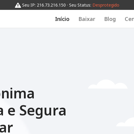
Seu IP: 216.73.216.150 · Seu Status:
Desprotegido
Início
Baixar
Blog
Cen
ônima
 e Segura
ar