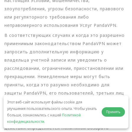
настоящих Условий, мошенничества,
злоупотребления, угрозы безопасности, правового
или регуляторного требования либо
неправомерного использования Услуг PandaVPN.
В соответствующих случаях и когда это разрешено
применимым законодательством PandaVPN может
запросить дополнительную информацию у
владельца учетной записи или уведомить о
расследовании, ограничении, приостановлении или
прекращении. Немедленные меры могут быть
приняты, когда это разумно необходимо для
защиты PandaVPN, его пользователей, третьих лиц
либо безопасности и целостности Услуг PandaVPN.
Этот веб-сайт использует файлы cookie для
улучшения пользовательского опыта. Чтобы узнать
Право на возврат средств после любого
Принять
больше, ознакомьтесь с нашей
Политикой
ограничения, приостановления или прекращения
конфиденциальности
.
действия определяется Политикой возврата