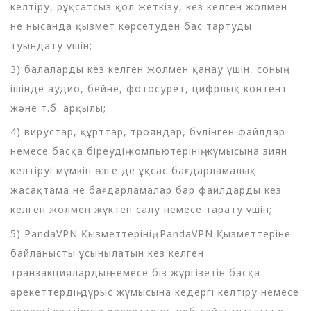
келтіру, рұқсатсыз қол жеткізу, кез келген жолмен
не нысанда қызмет көрсетуден бас тартуды
туындату үшін;
3) балаларды кез келген жолмен қанау үшін, соның
ішінде аудио, бейне, фотосурет, цифрлық контент
және т.б. арқылы;
4) вирустар, құрттар, трояндар, бүлінген файлдар
немесе басқа біреудің компьютерінің жұмысына зиян
келтіруі мүмкін өзге де ұқсас бағдарламалық
жасақтама не бағдарламалар бар файлдарды кез
келген жолмен жүктеп салу немесе тарату үшін;
5) PandaVPN Қызметтерінің, PandaVPN Қызметтеріне
байланысты ұсынылатын кез келген
транзакциялардың немесе біз жүргізетін басқа
әрекеттердің дұрыс жұмысына кедергі келтіру немесе