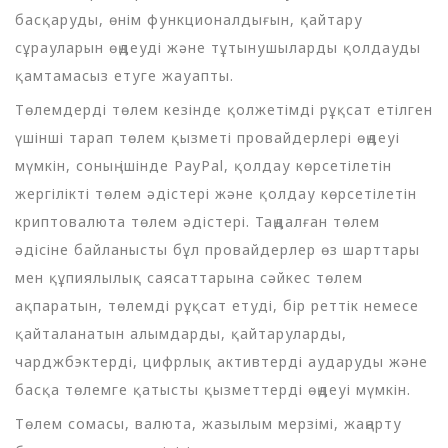
басқаруды, өнім функционалдығын, қайтару
сұрауларын өңдеуді және тұтынушыларды қолдауды
қамтамасыз етуге жауапты.
Төлемдерді төлем кезінде қолжетімді рұқсат етілген
үшінші тарап төлем қызметі провайдерлері өңдеуі
мүмкін, соның ішінде PayPal, қолдау көрсетілетін
жергілікті төлем әдістері және қолдау көрсетілетін
криптовалюта төлем әдістері. Таңдалған төлем
әдісіне байланысты бұл провайдерлер өз шарттары
мен құпиялылық саясаттарына сәйкес төлем
ақпаратын, төлемді рұқсат етуді, бір реттік немесе
қайталанатын алымдарды, қайтаруларды,
чарджбэктерді, цифрлық активтерді аударуды және
басқа төлемге қатысты қызметтерді өңдеуі мүмкін.
Төлем сомасы, валюта, жазылым мерзімі, жаңарту