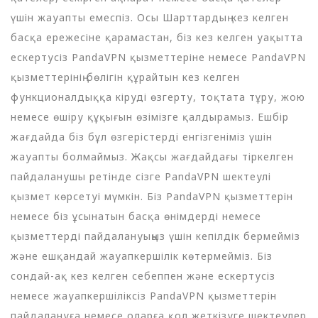
үшін жауапты емеспіз. Осы Шарттардың кез келген
басқа ережесіне қарамастан, біз кез келген уақытта
ескертусіз PandaVPN қызметтеріне немесе PandaVPN
қызметтерінің бөлігін құрайтын кез келген
функционалдыққа кіруді өзгерту, тоқтата тұру, жою
немесе өшіру құқығын өзімізге қалдырамыз. Ешбір
жағдайда біз бұл өзгерістерді енгізгеніміз үшін
жауапты болмаймыз. Жақсы жағдайдағы тіркелген
пайдаланушы ретінде сізге PandaVPN шектеулі
қызмет көрсетуі мүмкін. Біз PandaVPN қызметтерін
немесе біз ұсынатын басқа өнімдерді немесе
қызметтерді пайдалануыңыз үшін кепілдік бермейміз
және ешқандай жауапкершілік көтермейміз. Біз
сондай-ақ кез келген себеппен және ескертусіз
немесе жауапкершіліксіз PandaVPN қызметтерін
пайдалануға немесе оларға қол жеткізуге шектеулер