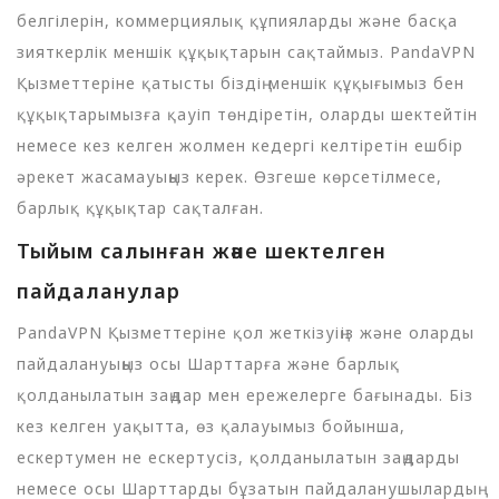
белгілерін, коммерциялық құпияларды және басқа
зияткерлік меншік құқықтарын сақтаймыз. PandaVPN
Қызметтеріне қатысты біздің меншік құқығымыз бен
құқықтарымызға қауіп төндіретін, оларды шектейтін
немесе кез келген жолмен кедергі келтіретін ешбір
әрекет жасамауыңыз керек. Өзгеше көрсетілмесе,
барлық құқықтар сақталған.
Тыйым салынған және шектелген
пайдаланулар
PandaVPN Қызметтеріне қол жеткізуіңіз және оларды
пайдалануыңыз осы Шарттарға және барлық
қолданылатын заңдар мен ережелерге бағынады. Біз
кез келген уақытта, өз қалауымыз бойынша,
ескертумен не ескертусіз, қолданылатын заңдарды
немесе осы Шарттарды бұзатын пайдаланушылардың