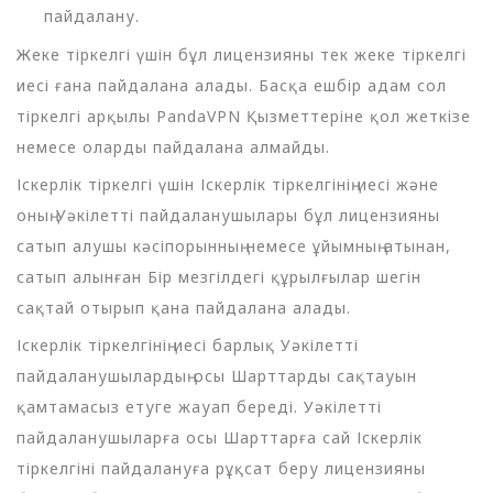
пайдалану.
Жеке тіркелгі үшін бұл лицензияны тек жеке тіркелгі
иесі ғана пайдалана алады. Басқа ешбір адам сол
тіркелгі арқылы PandaVPN Қызметтеріне қол жеткізе
немесе оларды пайдалана алмайды.
Іскерлік тіркелгі үшін Іскерлік тіркелгінің иесі және
оның Уәкілетті пайдаланушылары бұл лицензияны
сатып алушы кәсіпорынның немесе ұйымның атынан,
сатып алынған Бір мезгілдегі құрылғылар шегін
сақтай отырып қана пайдалана алады.
Іскерлік тіркелгінің иесі барлық Уәкілетті
пайдаланушылардың осы Шарттарды сақтауын
қамтамасыз етуге жауап береді. Уәкілетті
пайдаланушыларға осы Шарттарға сай Іскерлік
тіркелгіні пайдалануға рұқсат беру лицензияны