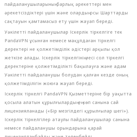
пайдаланушыларының барлық әрекеттері мен
әрекетсіздіктері үшін және олардың осы Шарттарды
сақтауын қамтамасыз ету үшін жауап береді.
Уәкілетті пайдаланушылар Іскерлік тіркелгіге тек
PandaVPN ұсынған немесе мақұлдаған тіркелгі
деректері не қолжетімділік әдістері арқылы қол
жеткізе алады. Іскерлік тіркелгінің иесі сол тіркелгі
деректеріне қолжетімділікті бақылауға және адам
Уәкілетті пайдаланушы болудан қалған кезде оның
қолжетімділігін жоюға жауап береді.
Іскерлік тіркелгі PandaVPN Қызметтеріне бір уақытта
қосыла алатын құрылғылардың ең көп санына сай
лицензияланады («Бір мезгілдегі құрылғылар шегі»).
Іскерлік тіркелгілер атаулы пайдаланушылар санына
немесе пайдаланушы орындарына қарай
лицензияланбайды және төленбейді.