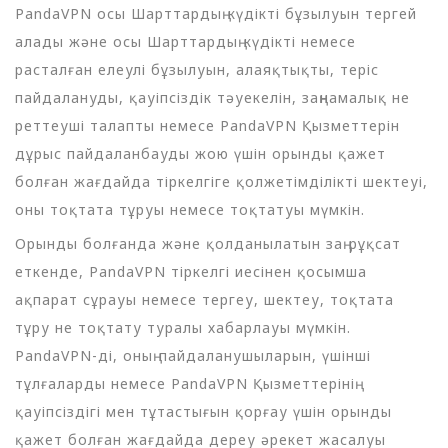
PandaVPN осы Шарттардың күдікті бұзылуын тергей
алады және осы Шарттардың күдікті немесе
расталған елеулі бұзылуын, алаяқтықты, теріс
пайдалануды, қауіпсіздік тәуекелін, заңнамалық не
реттеуші талапты немесе PandaVPN Қызметтерін
дұрыс пайдаланбауды жою үшін орынды қажет
болған жағдайда тіркелгіге қолжетімділікті шектеуі,
оны тоқтата тұруы немесе тоқтатуы мүмкін.
Орынды болғанда және қолданылатын заң рұқсат
еткенде, PandaVPN тіркелгі иесінен қосымша
ақпарат сұрауы немесе тергеу, шектеу, тоқтата
тұру не тоқтату туралы хабарлауы мүмкін.
PandaVPN-ді, оның пайдаланушыларын, үшінші
тұлғаларды немесе PandaVPN Қызметтерінің
қауіпсіздігі мен тұтастығын қорғау үшін орынды
қажет болған жағдайда дереу әрекет жасалуы