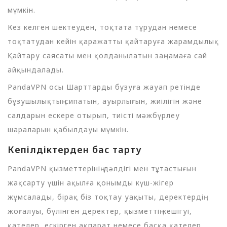
мүмкін.
Кез келген шектеуден, тоқтата тұрудан немесе
тоқтатудан кейін қаражатты қайтаруға жарамдылық
Қайтару саясаты мен қолданылатын заңнамаға сай
айқындалады.
PandaVPN осы Шарттарды бұзуға жауап ретінде
бұзушылықтың сипатын, ауырлығын, жиілігін және
салдарын ескере отырып, тиісті мәжбүрлеу
шараларын қабылдауы мүмкін.
Кепілдіктерден бас тарту
PandaVPN қызметтерінің дәлдігі мен тұтастығын
жақсарту үшін ақылға қонымды күш-жігер
жұмсалады, бірақ біз тоқтау уақыты, деректердің
жоғалуы, бүлінген деректер, қызметтің кешігуі,
қателер, ескірген ақпарат немесе басқа қателер