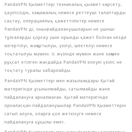
PandaVPN Қызметтері техникалық қызмет көрсету,
қауіпсіздік, заңнамалық немесе реттеуші талаптарды
сақтау, операциялық қажеттіліктер немесе
PandaVPN-ді, оның пайдаланушыларын не үшінші
тұлғаларды қорғау үшін орынды қажет болған кезде
өзгертілуі, жаңартылуы, үзілуі, шектелуі немесе
тоқтатылуы мүмкін. Іс жүзінде мүмкін және заңмен
рұқсат етілген жағдайда PandaVPN елеулі үзіліс не
тоқтату туралы хабарлайды.
PandaVPN Қызметтері мен жазылымдары Қытай
материгінде ұсынылмайды, сатылмайды және
пайдалануға арналмаған. Қытай материгінде
орналасқан пайдаланушылар PandaVPN Қызметтерін
сатып алуға, оларға қол жеткізуге немесе
пайдалануға құқылы емес.
PandaVPN Қызметтері мен жазылымдары заңнамалық,