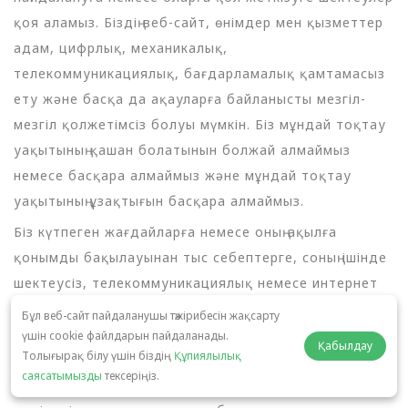
қоя аламыз. Біздің веб-сайт, өнімдер мен қызметтер
адам, цифрлық, механикалық,
телекоммуникациялық, бағдарламалық қамтамасыз
ету және басқа да ақауларға байланысты мезгіл-
мезгіл қолжетімсіз болуы мүмкін. Біз мұндай тоқтау
уақытының қашан болатынын болжай алмаймыз
немесе басқара алмаймыз және мұндай тоқтау
уақытының ұзақтығын басқара алмаймыз.
Біз күтпеген жағдайларға немесе оның ақылға
қонымды бақылауынан тыс себептерге, соның ішінде
шектеусіз, телекоммуникациялық немесе интернет
қызметін жеткізушілердің істен шығуына, форс-
Бұл веб-сайт пайдаланушы тәжірибесін жақсарту
мажорлық жағдайларға, жер сілкіністеріне, өрттерге,
үшін cookie файлдарын пайдаланады.
Қабылдау
Толығырақ білу үшін біздің
Құпиялылық
су тасқындарына, эмбаргоға, еңбек даулары мен
саясатымызды
тексеріңіз.
ереуілдерге, тәртіпсіздіктерге, соғысқа, өнім