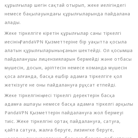
құрылғылар шегін сақтай отырып, жеке иелігіндегі
немесе бақылауындағы құрылғыларында пайдалана
алады.
Жеке тіркелгіге кіретін құрылғылар саны тіркелгі
иесінің PandaVPN Қызметтеріне бір уақытта қосыла
алатын құрылғыларының санын шектейді. Ол қосымша
пайдаланушы лицензияларын бермейді және отбасы
мүшесін, досын, әріптесін немесе команда мүшесін
қоса алғанда, басқа ешбір адамға тіркелгіге қол
жеткізуге не оны пайдалануға рұқсат етпейді.
Жеке тіркелгінің иесі тіркелгі деректерін басқа
адамға ашпауы немесе басқа адамға тіркелгі арқылы
PandaVPN Қызметтерін пайдалануға жол бермеуі
тиіс. Жеке тіркелгіні ортақ пайдалануға, сатуға,
қайта сатуға, жалға беруге, лизингке беруге,