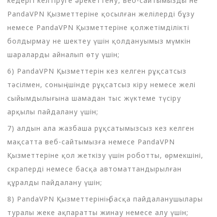
кедергі келтіруге әрекеттену, веб-сайтымызды не
PandaVPN Қызметтеріне қосылған желілерді бұзу
немесе PandaVPN Қызметтеріне қолжетімділікті
болдырмау не шектеу үшін қолдануымыз мүмкін
шараларды айналып өту үшін;
6) PandaVPN Қызметтерін кез келген рұқсатсыз
тәсілмен, соның ішінде рұқсатсыз кіру немесе желі
сыйымдылығына шамадан тыс жүктеме түсіру
арқылы пайдалану үшін;
7) алдын ала жазбаша рұқсатымызсыз кез келген
мақсатта веб-сайтымызға немесе PandaVPN
Қызметтеріне қол жеткізу үшін роботты, өрмекшіні,
скраперді немесе басқа автоматтандырылған
құралды пайдалану үшін;
8) PandaVPN Қызметтерінің басқа пайдаланушылары
туралы жеке ақпаратты жинау немесе алу үшін;