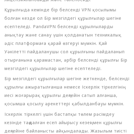
Құрылғыда кемінде бір белсенді VPN қосылымы
болған кезде ол Бір мезгілдегі құрылғылар шегіне
есептеледі. PandaVPN белсенді құрылғыларды
анықтау және санау үшін қолданатын техникалық
әдіс платформаға қарай өзгеруі мүмкін. Қай
Уәкілетті пайдаланушы сол құрылғыны пайдаланып
отырғанына қарамастан, әрбір белсенді құрылғы Бір
мезгілдегі құрылғылар шегіне есептеледі.
Бір мезгілдегі құрылғылар шегіне жеткенде, белсенді
құрылғы ажыратылғанша немесе Іскерлік тіркелгінің
иесі жоғарырақ құрылғы деңгейін сатып алғанша,
қосымша қосылу әрекеттері қабылданбауы мүмкін.
Іскерлік тіркелгі үшін бастапқы төлем рәсімдеу
кезінде таңдалған есеп айырысу кезеңі мен құрылғы
деңгейіне байланысты айқындалады. Жазылым тиісті