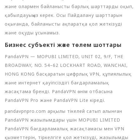
және олармен байланысты барлық шарттарды оқып,
қабылдауыңыз керек. Осы Пайдалану шарттарын
оқығанда, байланысты ақпаратқа қол жеткізуді
және оқуды ұсынамыз.
Бизнес субъекті және төлем шоттары
PandaVPN — MOPUBI LIMITED, UNIT 02, 9/F, THE
BROADWAY, NO. 54–62 LOCKHART ROAD, WANCHAI,
HONG KONG басқаратын цифрлық VPN, құпиялылық
және интернет қауіпсіздігі бағдарламалық
жасақтама бренді. PandaVPN өнім отбасына
PandaVPN Pro және PandaVPN Lite кіреді.
pandavpnpro.com арқылы тікелей сатып алынған
PandaVPN жазылымдары үшін MOPUBI LIMITED
PandaVPN бағдарламалық жасақтамасы мен VPN
қызметтерін, тіркелгіге қол жеткізуді, жазылымды