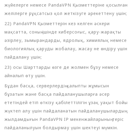
жүйелерге немесе PandaVPN Қызметтеріне қосылған
желілерге рұқсатсыз қол жеткізуге әрекеттену үшін;
22) PandaVPN Қызметтерін кез келген әскери
мақсатта, соның ішінде киберсоғыс, қару-жарақты
әзірлеу, зымырандарды, ядролық, химиялық немесе
биологиялық қаруды жобалау, жасау не өндіру үшін
пайдалану үшін;
23) осы Шарттарды өзге де жолмен бұзу немесе
айналып өту үшін.
Бұдан басқа, серверлердің қалыпты жұмысын
бұзатын және басқа пайдаланушыларға әсер
ететіндей етіп өткізу қабілеттілігін ұзақ уақыт бойы
жүктеп алу үшін пайдаланатын пайдаланушылардың
жылдамдығын PandaVPN IP мекенжайларының теріс
пайдаланылуын болдырмау үшін шектеуі мүмкін.