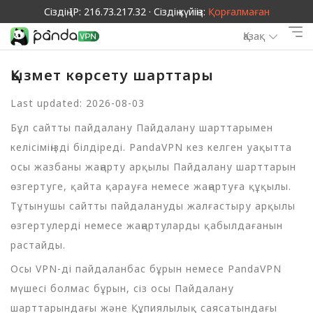
Сіздің IP: 216.73.217.32 · Сіздің күйіңіз:
Қорғалмаған
Қазақ
Қызмет көрсету шарттары
Last updated: 2026-08-03
Бұл сайтты пайдалану Пайдалану шарттарымен
келісіміңізді білдіреді. PandaVPN кез келген уақытта
осы жазбаны жаңарту арқылы Пайдалану шарттарын
өзгертуге, қайта қарауға немесе жаңартуға құқылы.
Тұтынушы сайтты пайдалануды жалғастыру арқылы
өзгертулерді немесе жаңартуларды қабылдағанын
растайды.
Осы VPN-ді пайдаланбас бұрын немесе PandaVPN
мүшесі болмас бұрын, сіз осы Пайдалану
шарттарындағы және Құпиялылық саясатындағы