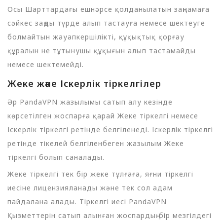
Осы Шарттардағы ешнәрсе қолданылатын заңнамаға
сәйкес заңды түрде алып тастауға немесе шектеуге
болмайтын жауапкершілікті, құқықтық қорғау
құралын не тұтынушы құқығын алып тастамайды
немесе шектемейді.
Жеке және Іскерлік тіркелгілер
Әр PandaVPN жазылымы сатып алу кезінде
көрсетілген жоспарға қарай Жеке тіркелгі немесе
Іскерлік тіркелгі ретінде белгіленеді. Іскерлік тіркелгі
ретінде тікелей белгіленбеген жазылым Жеке
тіркелгі болып саналады.
Жеке тіркелгі тек бір жеке тұлғаға, яғни тіркелгі
иесіне лицензияланады және тек сол адам
пайдалана алады. Тіркелгі иесі PandaVPN
Қызметтерін сатып алынған жоспардың бір мезгілдегі