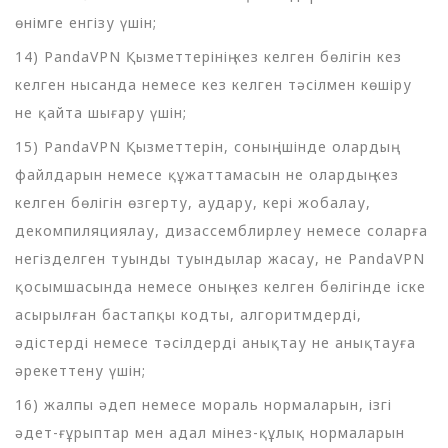
өнімге енгізу үшін;
14) PandaVPN Қызметтерінің кез келген бөлігін кез
келген нысанда немесе кез келген тәсілмен көшіру
не қайта шығару үшін;
15) PandaVPN Қызметтерін, соның ішінде олардың
файлдарын немесе құжаттамасын не олардың кез
келген бөлігін өзгерту, аудару, кері жобалау,
декомпиляциялау, дизассемблирлеу немесе соларға
негізделген туынды туындылар жасау, не PandaVPN
қосымшасында немесе оның кез келген бөлігінде іске
асырылған бастапқы кодты, алгоритмдерді,
әдістерді немесе тәсілдерді анықтау не анықтауға
әрекеттену үшін;
16) жалпы әдеп немесе мораль нормаларын, ізгі
әдет-ғұрыптар мен адал мінез-құлық нормаларын