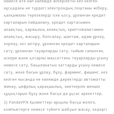
немесе өте көп көлемде жіберілетін кез келген
нұсқадағы не түрдегі электрондық поштаны жіберу,
қалқымалы терезелерді іске қосу, ұрланған кредит
карталарын пайдалану, кредит картасымен
алаяқтық, қаржылық алаяқтық, криптовалютамен
алаяқтық, жасыру, бопсалау, шантаж, адам ұрлау,
зорлау, кісі өлтіру, ұрланған кредит карталарын
сату, ұрланған тауарларды сату, тыйым салынған,
әскери және қосарлы мақсаттағы тауарларды ұсыну
немесе сату, бақыланатын заттарды ұсыну немесе
сату, жеке басын ұрлау, бұзу, фарминг, фишинг, кез
келген нысанда не көлемде деректерді автоматты
жинау, цифрлық қарақшылық, зияткерлік меншік
құқықтарын бұзу және басқа да ұқсас әрекеттер;
2) PandaVPN Қызметтері арқылы басқа желіге,
компьютерге немесе түйінге шабуыл жасау, кедергі