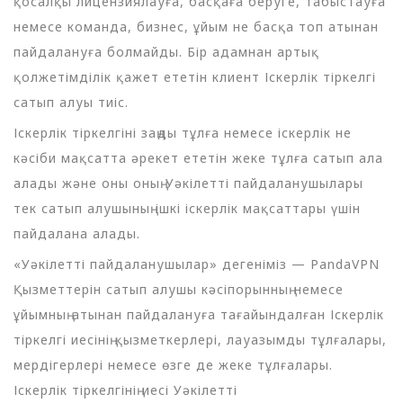
қосалқы лицензиялауға, басқаға беруге, табыстауға
немесе команда, бизнес, ұйым не басқа топ атынан
пайдалануға болмайды. Бір адамнан артық
қолжетімділік қажет ететін клиент Іскерлік тіркелгі
сатып алуы тиіс.
Іскерлік тіркелгіні заңды тұлға немесе іскерлік не
кәсіби мақсатта әрекет ететін жеке тұлға сатып ала
алады және оны оның Уәкілетті пайдаланушылары
тек сатып алушының ішкі іскерлік мақсаттары үшін
пайдалана алады.
«Уәкілетті пайдаланушылар» дегеніміз — PandaVPN
Қызметтерін сатып алушы кәсіпорынның немесе
ұйымның атынан пайдалануға тағайындалған Іскерлік
тіркелгі иесінің қызметкерлері, лауазымды тұлғалары,
мердігерлері немесе өзге де жеке тұлғалары.
Іскерлік тіркелгінің иесі Уәкілетті