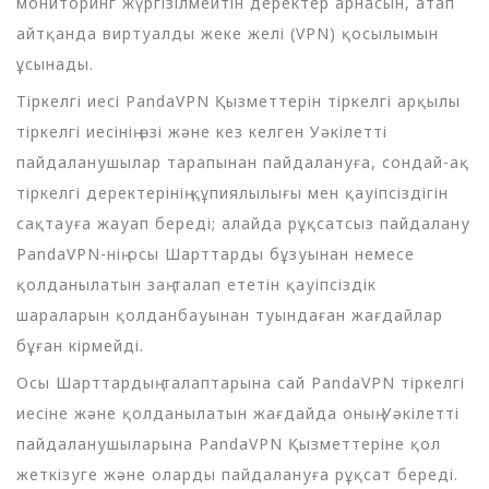
мониторинг жүргізілмейтін деректер арнасын, атап
айтқанда виртуалды жеке желі (VPN) қосылымын
ұсынады.
Тіркелгі иесі PandaVPN Қызметтерін тіркелгі арқылы
тіркелгі иесінің өзі және кез келген Уәкілетті
пайдаланушылар тарапынан пайдалануға, сондай-ақ
тіркелгі деректерінің құпиялылығы мен қауіпсіздігін
сақтауға жауап береді; алайда рұқсатсыз пайдалану
PandaVPN-нің осы Шарттарды бұзуынан немесе
қолданылатын заң талап ететін қауіпсіздік
шараларын қолданбауынан туындаған жағдайлар
бұған кірмейді.
Осы Шарттардың талаптарына сай PandaVPN тіркелгі
иесіне және қолданылатын жағдайда оның Уәкілетті
пайдаланушыларына PandaVPN Қызметтеріне қол
жеткізуге және оларды пайдалануға рұқсат береді.