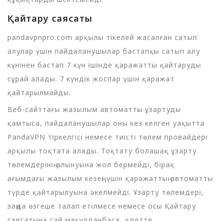
Қайтару саясаты
pandavpnpro.com арқылы тікелей жасалған сатып
алулар үшін пайдаланушылар бастапқы сатып алу
күнінен бастап 7 күн ішінде қаражатты қайтаруды
сұрай алады. 7 күндік жоспар үшін қаражат
қайтарылмайды.
Веб-сайттағы жазылым автоматты ұзартуды
қамтыса, пайдаланушылар оны кез келген уақытта
PandaVPN тіркелгісі немесе тиісті төлем провайдері
арқылы тоқтата алады. Тоқтату болашақ ұзарту
төлемдерінің алынуына жол бермейді, бірақ
ағымдағы жазылым кезеңі үшін қаражаттың автоматты
түрде қайтарылуына әкелмейді. Ұзарту төлемдері,
заңда өзгеше талап етілмесе немесе осы Қайтару
саясатына сай мақұлданбаса, әдетте