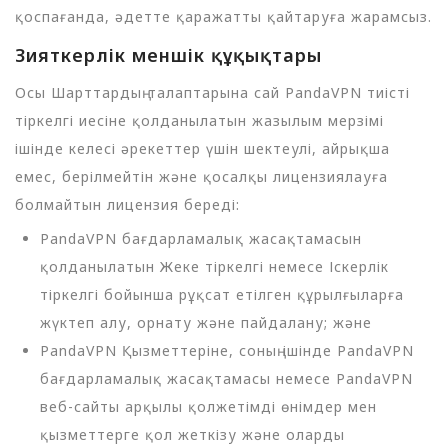
қоспағанда, әдетте қаражатты қайтаруға жарамсыз.
Зияткерлік меншік құқықтары
Осы Шарттардың талаптарына сай PandaVPN тиісті
тіркелгі иесіне қолданылатын жазылым мерзімі
ішінде келесі әрекеттер үшін шектеулі, айрықша
емес, берілмейтін және қосалқы лицензиялауға
болмайтын лицензия береді:
PandaVPN бағдарламалық жасақтамасын
қолданылатын Жеке тіркелгі немесе Іскерлік
тіркелгі бойынша рұқсат етілген құрылғыларға
жүктеп алу, орнату және пайдалану; және
PandaVPN Қызметтеріне, соның ішінде PandaVPN
бағдарламалық жасақтамасы немесе PandaVPN
веб-сайты арқылы қолжетімді өнімдер мен
қызметтерге қол жеткізу және оларды