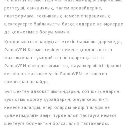
реттеуші, санкциялық, төлем провайдеріне,
платформаға, техникалық немесе операциялық
шектеулерге байланысты басқа елдерде не өңірлерде
де қолжетімсіз болуы мүмкін.
Қолданылатын заң рұқсат ететін барынша дәрежеде,
PandaVPN Қызметтерінен немесе қолданылатын
жазылымнан туындайтын не оларға қатысты
PandaVPN-нің жалпы жиынтық жауапкершілігі тіркелгі
иесінің сол жазылым үшін PandaVPN-ге төлеген
сомасынан аспайды.
Бұл шектеу адвокат шығындарын, сот шығындарын,
құқықтық қорғау құралдарын, жауапкершілікті
немесе залалды, егер оларды өндіріп алуды не
қолжетімділігін заңды түрде алып тастауға немесе
шектеуге болмайтын болса, алып тастамайды.