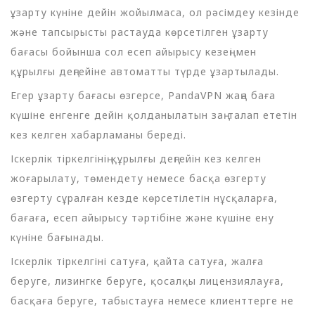
ұзарту күніне дейін жойылмаса, ол рәсімдеу кезінде
және тапсырысты растауда көрсетілген ұзарту
бағасы бойынша сол есеп айырысу кезеңі мен
құрылғы деңгейіне автоматты түрде ұзартылады.
Егер ұзарту бағасы өзгерсе, PandaVPN жаңа баға
күшіне енгенге дейін қолданылатын заң талап ететін
кез келген хабарламаны береді.
Іскерлік тіркелгінің құрылғы деңгейін кез келген
жоғарылату, төмендету немесе басқа өзгерту
өзгерту сұралған кезде көрсетілетін нұсқаларға,
бағаға, есеп айырысу тәртібіне және күшіне ену
күніне бағынады.
Іскерлік тіркелгіні сатуға, қайта сатуға, жалға
беруге, лизингке беруге, қосалқы лицензиялауға,
басқаға беруге, табыстауға немесе клиенттерге не