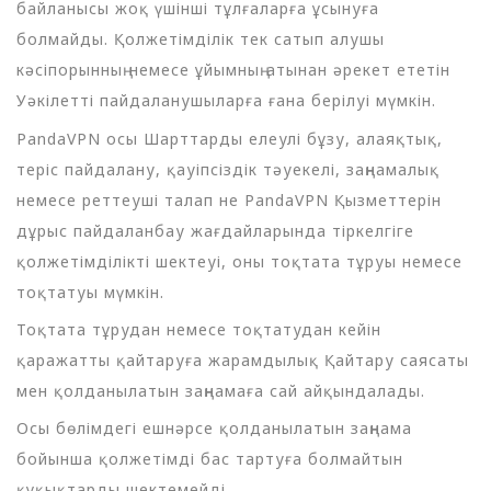
байланысы жоқ үшінші тұлғаларға ұсынуға
болмайды. Қолжетімділік тек сатып алушы
кәсіпорынның немесе ұйымның атынан әрекет ететін
Уәкілетті пайдаланушыларға ғана берілуі мүмкін.
PandaVPN осы Шарттарды елеулі бұзу, алаяқтық,
теріс пайдалану, қауіпсіздік тәуекелі, заңнамалық
немесе реттеуші талап не PandaVPN Қызметтерін
дұрыс пайдаланбау жағдайларында тіркелгіге
қолжетімділікті шектеуі, оны тоқтата тұруы немесе
тоқтатуы мүмкін.
Тоқтата тұрудан немесе тоқтатудан кейін
қаражатты қайтаруға жарамдылық Қайтару саясаты
мен қолданылатын заңнамаға сай айқындалады.
Осы бөлімдегі ешнәрсе қолданылатын заңнама
бойынша қолжетімді бас тартуға болмайтын
құқықтарды шектемейді.