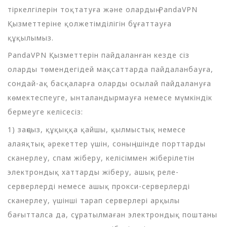
тіркелгілерін тоқтатуға және олардың PandaVPN
Қызметтеріне қолжетімділігін бұғаттауға
құқылымыз.
PandaVPN Қызметтерін пайдаланған кезде сіз
оларды төмендегідей мақсаттарда пайдаланбауға,
сондай-ақ басқаларға оларды осылай пайдалануға
көмектеспеуге, ынталандырмауға немесе мүмкіндік
бермеуге келісесіз:
1) заңсыз, құқыққа қайшы, қылмыстық немесе
алаяқтық әрекеттер үшін, соның ішінде порттарды
сканерлеу, спам жіберу, келісіммен жіберілетін
электрондық хаттарды жіберу, ашық реле-
серверлерді немесе ашық прокси-серверлерді
сканерлеу, үшінші тарап серверлері арқылы
бағытталса да, сұратылмаған электрондық поштаны