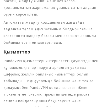
бағасы, жаңарту жиілігі және кез келген
қолданылатын жарнамалық ұсыныс сатып алудан
бұрын көрсетіледі.
Автоматты жаңарту қолданылған жағдайда,
таңдалған төлем әдісі жазылым болдырылғанша
көрсетілген жаңарту бағасы мен есепшот аралығы
бойынша есептен шығарылады.
Қызметтер
PandaVPN Қызметтері интернеттегі қауіпсіздік пен
құпиялылықты арттыруға арналған уақытша
цифрлық желілік байланыс қызметтері болып
табылады. Сіздің сұрауыңыз бойынша және тек өз
қалауыңызбен PandaVPN қолданылатын Жеке
тіркелгіңіз не Іскерлік тіркелгіңіз шегінде рұқсат
етілген пайдалану үшін бақылаусыз және