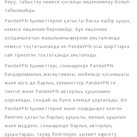
беру, табыстау немесе қосалқы лицензиялау болып
табылмайды.
PandaVPN Қызметтеріне қатысты басқа ешбір құқық
немесе лицензия берілмейді. Бұл лицензия
қолданылатын жазылымның мерзімі аяқталғанда
немесе тоқтатылғанда не PandaVPN осы Шарттарға
сай тіркелгіні тоқтатқанда аяқталады.
PandaVPN Қызметтері, соның ішінде PandaVPN
бағдарламалық жасақтамасы, мобильді қосымшасы
және өзге де барлық элементтер PandaVPN-ге
тиесілі және PandaVPN авторлық құқығымен
қорғалады, сондай-ақ бүкіл әлемде қорғалады. Біз
PandaVPN Қызметтеріне және олардың кез келген
бөлігіне қатысты барлық құқықты, меншік құқығын
және мүддені, соның ішінде барлық авторлық
құқықтарды, тауар белгілерін, қызмет көрсету