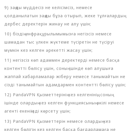
9) заңды мүддесіз не келісімсіз, немесе
қолданылатын заңды бұза отырып, жеке тұлғалардың
дербес деректерін жинау не алу үшін;
10) біздің инфрақұрылымымызға негізсіз немесе
шамадан тыс үлкен жүктеме түсіретін не түсіруі
мүмкін кез келген әрекетті жасау үшін;
11) негізсіз көп адаммен деректерді немесе басқа
контентті бөлісу үшін, соның ішінде көп алушыға
жаппай хабарламалар жіберу немесе танымайтын не
сізді танымайтын адамдармен контентті бөлісу үшін;
12) PandaVPN Қызметтерінің кез келгенінің, соның
ішінде олардың кез келген функциясының өкілі немесе
агенті екеніңізді көрсету үшін;
13) PandaVPN Қызметтерін немесе олардың кез
келген бөлігін кез келген басқа бағдарламаға не