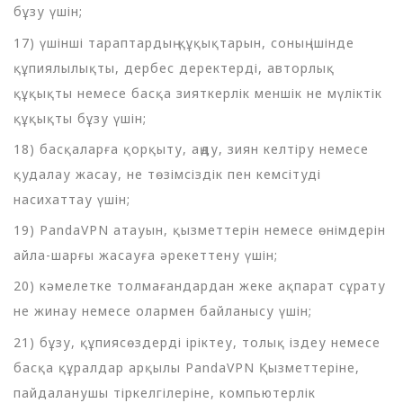
бұзу үшін;
17) үшінші тараптардың құқықтарын, соның ішінде
құпиялылықты, дербес деректерді, авторлық
құқықты немесе басқа зияткерлік меншік не мүліктік
құқықты бұзу үшін;
18) басқаларға қорқыту, аңду, зиян келтіру немесе
қудалау жасау, не төзімсіздік пен кемсітуді
насихаттау үшін;
19) PandaVPN атауын, қызметтерін немесе өнімдерін
айла-шарғы жасауға әрекеттену үшін;
20) кәмелетке толмағандардан жеке ақпарат сұрату
не жинау немесе олармен байланысу үшін;
21) бұзу, құпиясөздерді іріктеу, толық іздеу немесе
басқа құралдар арқылы PandaVPN Қызметтеріне,
пайдаланушы тіркелгілеріне, компьютерлік