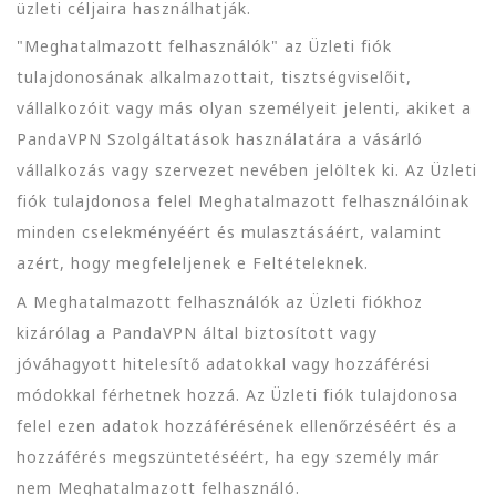
üzleti céljaira használhatják.
"Meghatalmazott felhasználók" az Üzleti fiók
tulajdonosának alkalmazottait, tisztségviselőit,
vállalkozóit vagy más olyan személyeit jelenti, akiket a
PandaVPN Szolgáltatások használatára a vásárló
vállalkozás vagy szervezet nevében jelöltek ki. Az Üzleti
fiók tulajdonosa felel Meghatalmazott felhasználóinak
minden cselekményéért és mulasztásáért, valamint
azért, hogy megfeleljenek e Feltételeknek.
A Meghatalmazott felhasználók az Üzleti fiókhoz
kizárólag a PandaVPN által biztosított vagy
jóváhagyott hitelesítő adatokkal vagy hozzáférési
módokkal férhetnek hozzá. Az Üzleti fiók tulajdonosa
felel ezen adatok hozzáférésének ellenőrzéséért és a
hozzáférés megszüntetéséért, ha egy személy már
nem Meghatalmazott felhasználó.