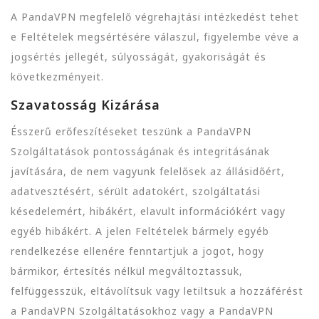
A PandaVPN megfelelő végrehajtási intézkedést tehet
e Feltételek megsértésére válaszul, figyelembe véve a
jogsértés jellegét, súlyosságát, gyakoriságát és
következményeit.
Szavatosság Kizárása
Ésszerű erőfeszítéseket teszünk a PandaVPN
Szolgáltatások pontosságának és integritásának
javítására, de nem vagyunk felelősek az állásidőért,
adatvesztésért, sérült adatokért, szolgáltatási
késedelemért, hibákért, elavult információkért vagy
egyéb hibákért. A jelen Feltételek bármely egyéb
rendelkezése ellenére fenntartjuk a jogot, hogy
bármikor, értesítés nélkül megváltoztassuk,
felfüggesszük, eltávolítsuk vagy letiltsuk a hozzáférést
a PandaVPN Szolgáltatásokhoz vagy a PandaVPN