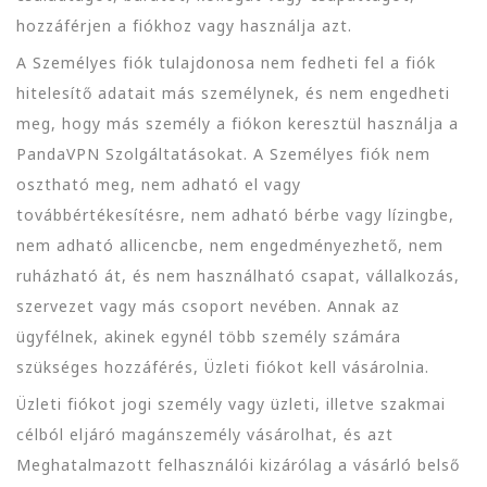
hozzáférjen a fiókhoz vagy használja azt.
A Személyes fiók tulajdonosa nem fedheti fel a fiók
hitelesítő adatait más személynek, és nem engedheti
meg, hogy más személy a fiókon keresztül használja a
PandaVPN Szolgáltatásokat. A Személyes fiók nem
osztható meg, nem adható el vagy
továbbértékesítésre, nem adható bérbe vagy lízingbe,
nem adható allicencbe, nem engedményezhető, nem
ruházható át, és nem használható csapat, vállalkozás,
szervezet vagy más csoport nevében. Annak az
ügyfélnek, akinek egynél több személy számára
szükséges hozzáférés, Üzleti fiókot kell vásárolnia.
Üzleti fiókot jogi személy vagy üzleti, illetve szakmai
célból eljáró magánszemély vásárolhat, és azt
Meghatalmazott felhasználói kizárólag a vásárló belső