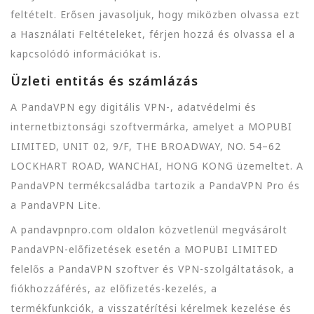
feltételt. Erősen javasoljuk, hogy miközben olvassa ezt
a Használati Feltételeket, férjen hozzá és olvassa el a
kapcsolódó információkat is.
Üzleti entitás és számlázás
A PandaVPN egy digitális VPN-, adatvédelmi és
internetbiztonsági szoftvermárka, amelyet a MOPUBI
LIMITED, UNIT 02, 9/F, THE BROADWAY, NO. 54–62
LOCKHART ROAD, WANCHAI, HONG KONG üzemeltet. A
PandaVPN termékcsaládba tartozik a PandaVPN Pro és
a PandaVPN Lite.
A pandavpnpro.com oldalon közvetlenül megvásárolt
PandaVPN-előfizetések esetén a MOPUBI LIMITED
felelős a PandaVPN szoftver és VPN-szolgáltatások, a
fiókhozzáférés, az előfizetés-kezelés, a
termékfunkciók, a visszatérítési kérelmek kezelése és