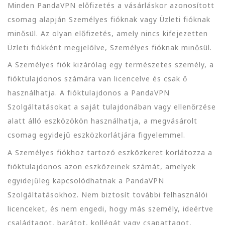
Minden PandaVPN előfizetés a vásárláskor azonosított
csomag alapján Személyes fióknak vagy Üzleti fióknak
minősül. Az olyan előfizetés, amely nincs kifejezetten
Üzleti fiókként megjelölve, Személyes fióknak minősül.
A Személyes fiók kizárólag egy természetes személy, a
fióktulajdonos számára van licencelve és csak ő
használhatja. A fióktulajdonos a PandaVPN
Szolgáltatásokat a saját tulajdonában vagy ellenőrzése
alatt álló eszközökön használhatja, a megvásárolt
csomag egyidejű eszközkorlátjára figyelemmel.
A Személyes fiókhoz tartozó eszközkeret korlátozza a
fióktulajdonos azon eszközeinek számát, amelyek
egyidejűleg kapcsolódhatnak a PandaVPN
Szolgáltatásokhoz. Nem biztosít további felhasználói
licenceket, és nem engedi, hogy más személy, ideértve
családtagot, barátot, kollégát vagy csapattagot,