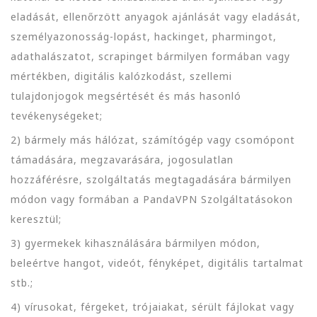
eladását, ellenőrzött anyagok ajánlását vagy eladását,
személyazonosság-lopást, hackinget, pharmingot,
adathalászatot, scrapinget bármilyen formában vagy
mértékben, digitális kalózkodást, szellemi
tulajdonjogok megsértését és más hasonló
tevékenységeket;
2) bármely más hálózat, számítógép vagy csomópont
támadására, megzavarására, jogosulatlan
hozzáférésre, szolgáltatás megtagadására bármilyen
módon vagy formában a PandaVPN Szolgáltatásokon
keresztül;
3) gyermekek kihasználására bármilyen módon,
beleértve hangot, videót, fényképet, digitális tartalmat
stb.;
4) vírusokat, férgeket, trójaiakat, sérült fájlokat vagy