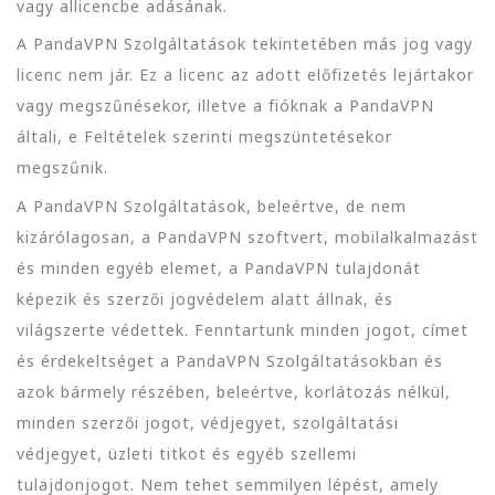
vagy allicencbe adásának.
A PandaVPN Szolgáltatások tekintetében más jog vagy
licenc nem jár. Ez a licenc az adott előfizetés lejártakor
vagy megszűnésekor, illetve a fióknak a PandaVPN
általi, e Feltételek szerinti megszüntetésekor
megszűnik.
A PandaVPN Szolgáltatások, beleértve, de nem
kizárólagosan, a PandaVPN szoftvert, mobilalkalmazást
és minden egyéb elemet, a PandaVPN tulajdonát
képezik és szerzői jogvédelem alatt állnak, és
világszerte védettek. Fenntartunk minden jogot, címet
és érdekeltséget a PandaVPN Szolgáltatásokban és
azok bármely részében, beleértve, korlátozás nélkül,
minden szerzői jogot, védjegyet, szolgáltatási
védjegyet, üzleti titkot és egyéb szellemi
tulajdonjogot. Nem tehet semmilyen lépést, amely