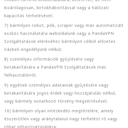
kizárólagosan, birtokháborítással vagy a hálózati
kapacitás terhelésével;
7) bármilyen robot, pók, scraper vagy más automatizált
eszköz használatára weboldalunk vagy a PandaVPN
Szolgáltatások eléréséhez bármilyen célból előzetes
írásbeli engedélyünk nélkül;
8) személyes információk gyűjtésére vagy
betakarítására a PandaVPN Szolgáltatások más
felhasználóiról;
9) egyének személyes adatainak gyűjtésére vagy
betakarítására jogos érdek vagy hozzájárulás nélkül,
vagy bármely vonatkozó törvény megsértésével;
10) bármilyen olyan intézkedés megtételére, amely
ésszerűtlen vagy aránytalanul nagy terhelést ró vagy
róhat infrastruktúránkra;