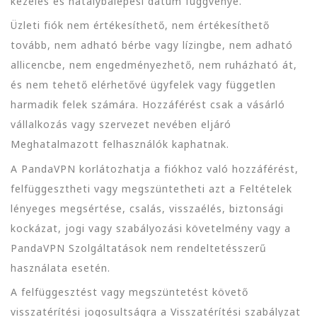
kezelés és hatálybalépési dátum függvénye.
Üzleti fiók nem értékesíthető, nem értékesíthető
tovább, nem adható bérbe vagy lízingbe, nem adható
allicencbe, nem engedményezhető, nem ruházható át,
és nem tehető elérhetővé ügyfelek vagy független
harmadik felek számára. Hozzáférést csak a vásárló
vállalkozás vagy szervezet nevében eljáró
Meghatalmazott felhasználók kaphatnak.
A PandaVPN korlátozhatja a fiókhoz való hozzáférést,
felfüggesztheti vagy megszüntetheti azt a Feltételek
lényeges megsértése, csalás, visszaélés, biztonsági
kockázat, jogi vagy szabályozási követelmény vagy a
PandaVPN Szolgáltatások nem rendeltetésszerű
használata esetén.
A felfüggesztést vagy megszüntetést követő
visszatérítési jogosultságra a Visszatérítési szabályzat