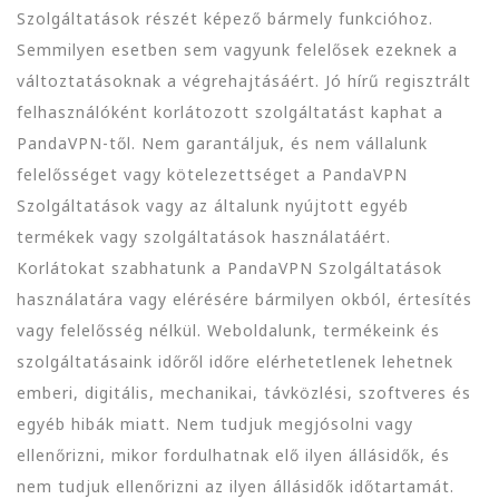
Szolgáltatások részét képező bármely funkcióhoz.
Semmilyen esetben sem vagyunk felelősek ezeknek a
változtatásoknak a végrehajtásáért. Jó hírű regisztrált
felhasználóként korlátozott szolgáltatást kaphat a
PandaVPN-től. Nem garantáljuk, és nem vállalunk
felelősséget vagy kötelezettséget a PandaVPN
Szolgáltatások vagy az általunk nyújtott egyéb
termékek vagy szolgáltatások használatáért.
Korlátokat szabhatunk a PandaVPN Szolgáltatások
használatára vagy elérésére bármilyen okból, értesítés
vagy felelősség nélkül. Weboldalunk, termékeink és
szolgáltatásaink időről időre elérhetetlenek lehetnek
emberi, digitális, mechanikai, távközlési, szoftveres és
egyéb hibák miatt. Nem tudjuk megjósolni vagy
ellenőrizni, mikor fordulhatnak elő ilyen állásidők, és
nem tudjuk ellenőrizni az ilyen állásidők időtartamát.