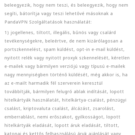
beleegyezik, hogy nem teszi, és beleegyezik, hogy nem
segíti, bátorítja vagy teszi lehetővé másoknak a
PandaVPN Szolgáltatások használatát:
1) jogellenes, tiltott, illegális, bűnös vagy csalárd
tevékenységekre, beleértve, de nem kizárólagosan a
portszkennelést, spam küldést, opt-in e-mail küldést,
nyitott relék vagy nyitott proxyk szkennelését, kéretlen
e-mailek vagy bármilyen verziójú vagy típusú e-mailek
nagy mennyiségben történő küldését, még akkor is, ha
az e-mailt harmadik fél szerverein keresztül
továbbítják, bármilyen felugró ablak indítását, lopott
hitelkártyák használatát, hitelkártya-csalást, pénzügyi
csalást, kriptovaluta csalást, álcázást, zsarolást,
emberrablást, nemi erőszakot, gyilkosságot, lopott
hitelkártyák eladását, lopott áruk eladását, tiltott,
katonai és kettős felhasználású áruk ajánlását vagy