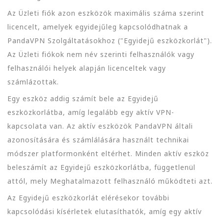
Az Üzleti fiók azon eszközök maximális száma szerint
licencelt, amelyek egyidejűleg kapcsolódhatnak a
PandaVPN Szolgáltatásokhoz ("Egyidejű eszközkorlát").
Az Üzleti fiókok nem név szerinti felhasználók vagy
felhasználói helyek alapján licenceltek vagy
számlázottak.
Egy eszköz addig számít bele az Egyidejű
eszközkorlátba, amíg legalább egy aktív VPN-
kapcsolata van. Az aktív eszközök PandaVPN általi
azonosítására és számlálására használt technikai
módszer platformonként eltérhet. Minden aktív eszköz
beleszámít az Egyidejű eszközkorlátba, függetlenül
attól, mely Meghatalmazott felhasználó működteti azt.
Az Egyidejű eszközkorlát elérésekor további
kapcsolódási kísérletek elutasíthatók, amíg egy aktív