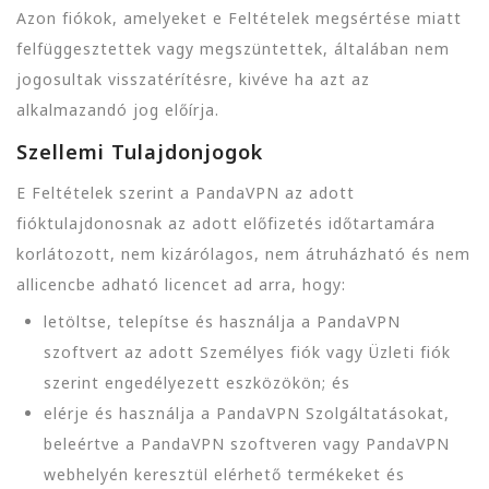
Azon fiókok, amelyeket e Feltételek megsértése miatt
felfüggesztettek vagy megszüntettek, általában nem
jogosultak visszatérítésre, kivéve ha azt az
alkalmazandó jog előírja.
Szellemi Tulajdonjogok
E Feltételek szerint a PandaVPN az adott
fióktulajdonosnak az adott előfizetés időtartamára
korlátozott, nem kizárólagos, nem átruházható és nem
allicencbe adható licencet ad arra, hogy:
letöltse, telepítse és használja a PandaVPN
szoftvert az adott Személyes fiók vagy Üzleti fiók
szerint engedélyezett eszközökön; és
elérje és használja a PandaVPN Szolgáltatásokat,
beleértve a PandaVPN szoftveren vagy PandaVPN
webhelyén keresztül elérhető termékeket és