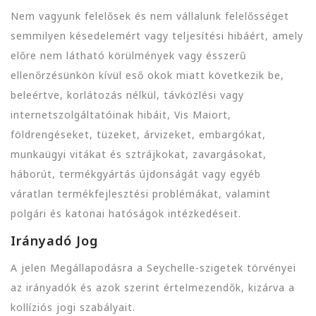
Nem vagyunk felelősek és nem vállalunk felelősséget
semmilyen késedelemért vagy teljesítési hibáért, amely
előre nem látható körülmények vagy ésszerű
ellenőrzésünkön kívül eső okok miatt következik be,
beleértve, korlátozás nélkül, távközlési vagy
internetszolgáltatóinak hibáit, Vis Maiort,
földrengéseket, tüzeket, árvizeket, embargókat,
munkaügyi vitákat és sztrájkokat, zavargásokat,
háborút, termékgyártás újdonságát vagy egyéb
váratlan termékfejlesztési problémákat, valamint
polgári és katonai hatóságok intézkedéseit.
Irányadó Jog
A jelen Megállapodásra a Seychelle-szigetek törvényei
az irányadók és azok szerint értelmezendők, kizárva a
kollíziós jogi szabályait.