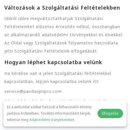
Változások a Szolgáltatási Feltételekben
Időről időre megváltoztathatjuk Szolgáltatási
Feltételeinket előzetes értesítés nélkül, összhangban
az alkalmazandó adatvédelmi törvényekkel és elvekkel.
Az Oldal vagy Szolgáltatások folyamatos használata
jelzi Szolgáltatási Feltételeink elfogadását.
Hogyan léphet kapcsolatba velünk
Ha kérdése van a jelen Szolgáltatási feltételekkel
kapcsolatban, lépjen kapcsolatba velünk itt:
service@pandavpnpro.com
Adatvédelmi kérdések esetén lépjen kapcsolatba:
Ez a weboldal sütiket használ a felhasználói élmény
privacy@pandavpnpro.com
javítása érdekében. További információkért kérjük,
Elfogadás
tekintse meg
Adatvédelmi Irányelveinket
.