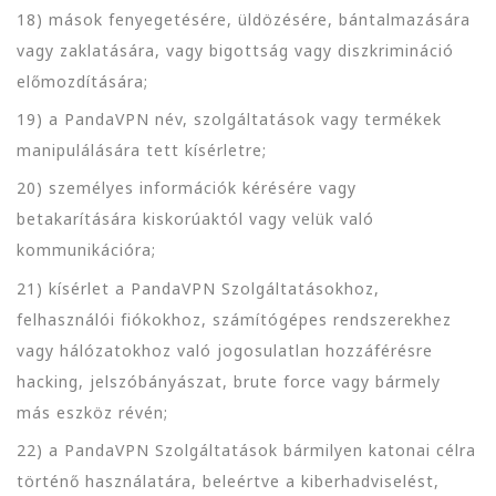
18) mások fenyegetésére, üldözésére, bántalmazására
vagy zaklatására, vagy bigottság vagy diszkrimináció
előmozdítására;
19) a PandaVPN név, szolgáltatások vagy termékek
manipulálására tett kísérletre;
20) személyes információk kérésére vagy
betakarítására kiskorúaktól vagy velük való
kommunikációra;
21) kísérlet a PandaVPN Szolgáltatásokhoz,
felhasználói fiókokhoz, számítógépes rendszerekhez
vagy hálózatokhoz való jogosulatlan hozzáférésre
hacking, jelszóbányászat, brute force vagy bármely
más eszköz révén;
22) a PandaVPN Szolgáltatások bármilyen katonai célra
történő használatára, beleértve a kiberhadviselést,