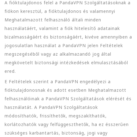
A fióktulajdonos felel a PandaVPN Szolgáltatásoknak a
fiókon keresztül, a fióktulajdonos és valamennyi
Meghatalmazott felhasználó általi minden
használatáért, valamint a fiók hitelesítő adatainak
bizalmasságáért és biztonságáért, kivéve amennyiben a
jogosulatlan használat a PandaVPN jelen Feltételek
megszegéséből vagy az alkalmazandó jog által
megkövetelt biztonsági intézkedések elmulasztásából
ered.
E Feltételek szerint a PandaVPN engedélyezi a
fióktulajdonosnak és adott esetben Meghatalmazott
felhasználóinak a PandaVPN Szolgáltatások elérését és
használatát. A PandaVPN Szolgáltatások
módosíthatók, frissíthetők, megszakíthatók,
korlátozhatók vagy felfüggeszthetők, ha ez ésszerűen
szükséges karbantartás, biztonság, jogi vagy