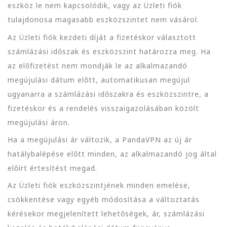
eszköz le nem kapcsolódik, vagy az Üzleti fiók
tulajdonosa magasabb eszközszintet nem vásárol.
Az Üzleti fiók kezdeti díját a fizetéskor választott
számlázási időszak és eszközszint határozza meg. Ha
az előfizetést nem mondják le az alkalmazandó
megújulási dátum előtt, automatikusan megújul
ugyanarra a számlázási időszakra és eszközszintre, a
fizetéskor és a rendelés visszaigazolásában közölt
megújulási áron.
Ha a megújulási ár változik, a PandaVPN az új ár
hatálybalépése előtt minden, az alkalmazandó jog által
előírt értesítést megad.
Az Üzleti fiók eszközszintjének minden emelése,
csökkentése vagy egyéb módosítása a változtatás
kérésekor megjelenített lehetőségek, ár, számlázási