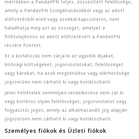
mértékben a PandaVPN teljes, összesített felelőssége,
amely a PandaVPN Szolgáltatásokból vagy az adott
előfizetésből ered vagy azokkal kapcsolatos, nem
haladhatja meg azt az összeget, amelyet a
fióktulajdonos az adott előfizetésért a PandaVPN
részére fizetett.
Ez a korlátozás nem zárja ki az ügyvédi díjakat,
bírósági költségeket, jogorvoslatokat, felelősséget
vagy károkat, ha azok megtérülése vagy elérhetősége
jogszerűen nem zárható ki vagy korlátozható.
Jelen Feltételek semmilyen rendelkezése nem zár ki
vagy korlátoz olyan felelősséget, jogorvoslatot vagy
fogyasztói jogot, amely az alkalmazandó jog alapján
jogszerűen nem zárható ki vagy korlátozható.
Személyes fiókok és Üzleti fiókok