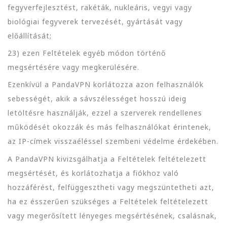
fegyverfejlesztést, rakéták, nukleáris, vegyi vagy
biológiai fegyverek tervezését, gyártását vagy
előállítását;
23) ezen Feltételek egyéb módon történő
megsértésére vagy megkerülésére.
Ezenkívül a PandaVPN korlátozza azon felhasználók
sebességét, akik a sávszélességet hosszú ideig
letöltésre használják, ezzel a szerverek rendellenes
működését okozzák és más felhasználókat érintenek,
az IP-címek visszaéléssel szembeni védelme érdekében.
A PandaVPN kivizsgálhatja a Feltételek feltételezett
megsértését, és korlátozhatja a fiókhoz való
hozzáférést, felfüggesztheti vagy megszüntetheti azt,
ha ez ésszerűen szükséges a Feltételek feltételezett
vagy megerősített lényeges megsértésének, csalásnak,