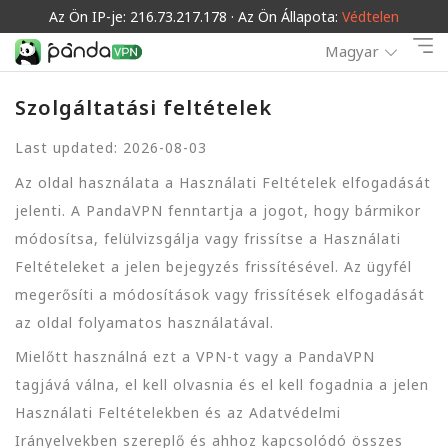
Az Ön IP-je: 216.73.217.178 · Az Ön Állapota:
Védtelen
Magyar
Szolgáltatási feltételek
Last updated: 2026-08-03
Az oldal használata a Használati Feltételek elfogadását
jelenti. A PandaVPN fenntartja a jogot, hogy bármikor
módosítsa, felülvizsgálja vagy frissítse a Használati
Feltételeket a jelen bejegyzés frissítésével. Az ügyfél
megerősíti a módosítások vagy frissítések elfogadását
az oldal folyamatos használatával.
Mielőtt használná ezt a VPN-t vagy a PandaVPN
tagjává válna, el kell olvasnia és el kell fogadnia a jelen
Használati Feltételekben és az Adatvédelmi
Irányelvekben szereplő és ahhoz kapcsolódó összes