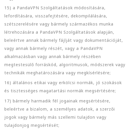
15) a PandaVPN Szolgáltatások módosítására,
lefordítására, visszafejtésére, dekompilálására,
szétszerelésére vagy bármely származékos munka
létrehozására a PandaVPN Szolgáltatások alapján,
beleértve annak bármely fájlját vagy dokumentációját,
vagy annak bármely részét, vagy a PandaVPN
alkalmazásban vagy annak bármely részében
megtestesülő forráskód, algoritmusok, módszerek vagy
technikák meghatározására vagy megkísérlésére;
16) általános etikai vagy erkölcsi normák, jó szokások
és tisztességes magatartási normák megsértésére;
17) bármely harmadik fél jogainak megsértésére,
beleértve a bizalom, a személyes adatok, a szerzői
jogok vagy bármely más szellemi tulajdon vagy
tulajdonjog megsértését;