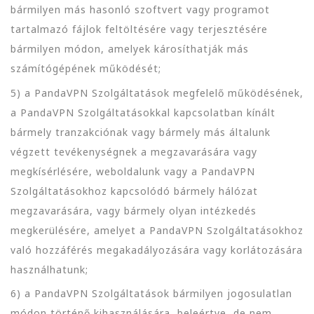
bármilyen más hasonló szoftvert vagy programot
tartalmazó fájlok feltöltésére vagy terjesztésére
bármilyen módon, amelyek károsíthatják más
számítógépének működését;
5) a PandaVPN Szolgáltatások megfelelő működésének,
a PandaVPN Szolgáltatásokkal kapcsolatban kínált
bármely tranzakciónak vagy bármely más általunk
végzett tevékenységnek a megzavarására vagy
megkísérlésére, weboldalunk vagy a PandaVPN
Szolgáltatásokhoz kapcsolódó bármely hálózat
megzavarására, vagy bármely olyan intézkedés
megkerülésére, amelyet a PandaVPN Szolgáltatásokhoz
való hozzáférés megakadályozására vagy korlátozására
használhatunk;
6) a PandaVPN Szolgáltatások bármilyen jogosulatlan
módon történő kihasználására, beleértve, de nem