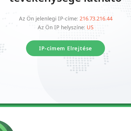
Az Ön jelenlegi IP-címe:
216.73.216.44
Az Ön IP helyszíne:
US
IP-címem Elrejtése