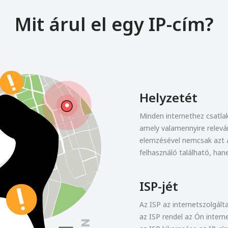
Mit árul el egy IP-cím?
Helyzetét
Minden internethez csatla
amely valamennyire relevá
elemzésével nemcsak azt az
felhasználó található, han
ISP-jét
Az ISP az internetszolgált
az ISP rendel az Ön intern