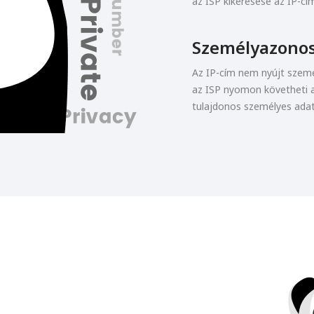
az ISP kikeresése az IP-cím
Személyazono
Az IP-cím nem nyújt szemé
az ISP nyomon követheti a
tulajdonos személyes adat