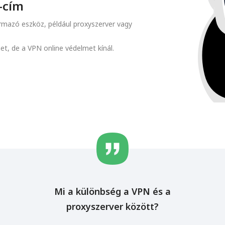
-cím
ármazó eszköz, például proxyszerver vagy
met, de a VPN online védelmet kínál.
Mi a különbség a VPN és a
proxyszerver között?