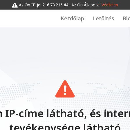
Az Ön IP-je: 216.73.216.44 · Az Ön Állapota:
Védtelen
Kezdőlap
Letöltés
Bl
 IP-címe látható, és inte
tevékenysége látható