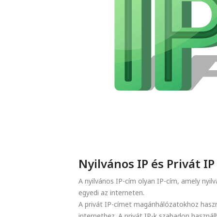
Nyilvános IP és Privát IP
A nyilvános IP-cím olyan IP-cím, amely nyilv
egyedi az interneten.
A privát IP-címet magánhálózatokhoz haszn
internethez. A privát IP-k szabadon használh