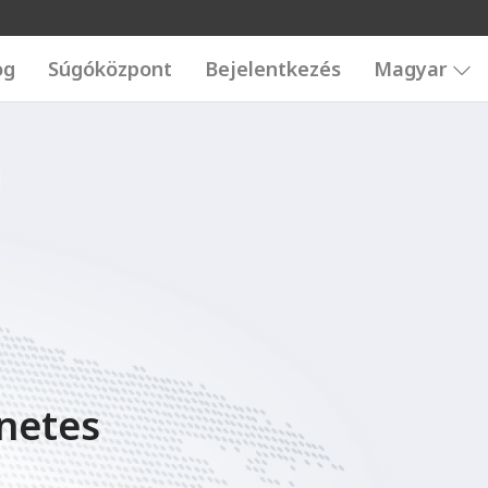
og
Súgóközpont
Bejelentkezés
Magyar
rnetes