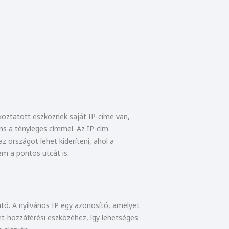
koztatott eszköznek saját IP-címe van,
ns a tényleges címmel. Az IP-cím
 országot lehet kideríteni, ahol a
em a pontos utcát is.
ató. A nyilvános IP egy azonosító, amelyet
et-hozzáférési eszközéhez, így lehetséges