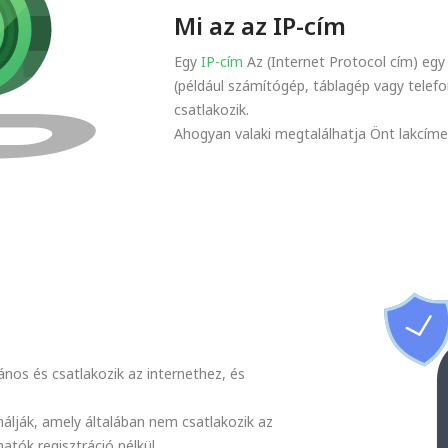
Mi az az IP-cím
Egy
IP-cím
Az (Internet Protocol cím) eg
(például számítógép, táblagép vagy telef
csatlakozik.
Ahogyan valaki megtalálhatja Önt lakcíme 
ános és csatlakozik az internethez, és
álják, amely általában nem csatlakozik az
atók regisztráció nélkül.