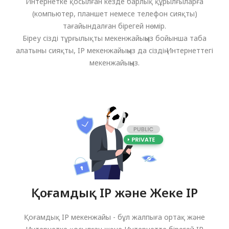
Интернетке қосылған кезде барлық құрылғыларға
(компьютер, планшет немесе телефон сияқты)
тағайындалған бірегей нөмір.
Біреу сізді тұрғылықты мекенжайыңыз бойынша таба
алатыны сияқты, IP мекенжайыңыз да сіздің Интернеттегі
мекенжайыңыз.
Қоғамдық IP және Жеке IP
Қоғамдық IP мекенжайы - бұл жалпыға ортақ және