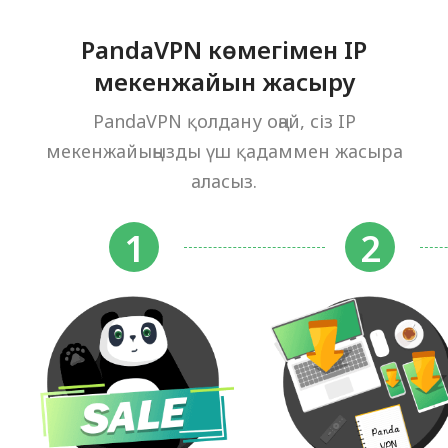
PandaVPN көмегімен IP
мекенжайын жасыру
PandaVPN қолдану оңай, сіз IP
мекенжайыңызды үш қадаммен жасыра
аласыз.