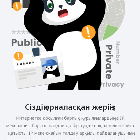
Сіздің орналасқан жеріңіз
Интернетке қосылған барлық құрылғылардың өз IP
мекенжайы бар, ол қандай да бір түрде нақты мекенжайға
қатысты. IP мекенжайын талдау арқылы пайдаланушының