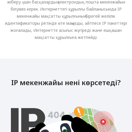
жіберу үшін басқалардың электрондық пошта мекенжайын
білуіміз керек. Интернеттегі құрылғы байланысында IP
мекенжайы мақсатты құрылғының бірегей желілік
идентификаторы ретінде өте маңызды, әйтпесе IP пакеттері
жоғалады, Интернетте асығыс жүгіреді және ешқашан
мақсатты құрылғыға жетпейді.
IP мекенжайы нені көрсетеді?