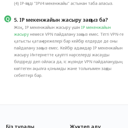
(4) IP-іңізді "IPV4 мекенжайы" астынан таба аласыз.
5. IP мекенжайын жасыру заңсыз ба?
Жоқ, IP мекенжайын жасыру үшін
IP мекенжайын
жасыру
немесе VPN пайдалану заңсыз емес. Тіпті VPN-ге
қатысты қатаң ережелері бар кейбір елдерде де оны
пайдалану заңсыз емес. Кейбір адамдар IP мекенжайын
жасыру Интернетте қауіпті нәрселерді жасауды
білдіреді деп ойласа да, іс жүзінде VPN пайдаланудың
көптеген ақылға қонымды және толығымен заңды
себептері бар.
Біз туралы
Жүктеп алу