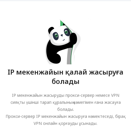
IP мекенжайын қалай жасыруға
болады
IP мекенжайын жасыруды прокси-сервер немесе VPN
сияқты үшінші тарап құралының көмегімен ғана жасауға
болады.
Прокси-сервер IP мекенжайын жасыруға көмектеседі, бірақ
VPN онлайн қорғауды ұсынады.