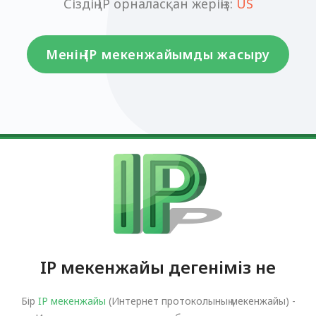
Сіздің IP орналасқан жеріңіз:
US
Менің IP мекенжайымды жасыру
IP мекенжайы дегеніміз не
Бір
IP мекенжайы
(Интернет протоколының мекенжайы) -