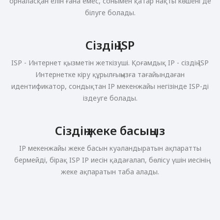
орналасқан елін ғана емес, сонымен қатар нақты көшені де
білуге болады.
Сіздің ISP
ISP - Интернет қызметін жеткізуші. Қоғамдық IP - сіздің ISP
Интернетке кіру құрылғыңызға тағайындаған
идентификатор, сондықтан IP мекенжайы негізінде ISP-ді
іздеуге болады.
Сіздің жеке басыңыз
IP мекенжайы жеке басын куәландыратын ақпаратты
бермейді, бірақ ISP IP иесін қадағалап, бөлісу үшін иесінің
жеке ақпаратын таба алады.