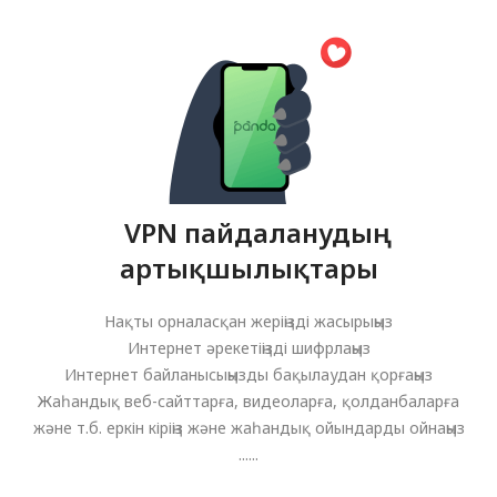
VPN пайдаланудың
артықшылықтары
Нақты орналасқан жеріңізді жасырыңыз
Интернет әрекетіңізді шифрлаңыз
Интернет байланысыңызды бақылаудан қорғаңыз
Жаһандық веб-сайттарға, видеоларға, қолданбаларға
және т.б. еркін кіріңіз және жаһандық ойындарды ойнаңыз
......