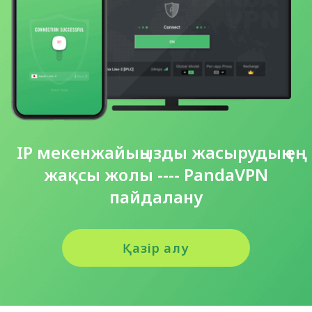
IP мекенжайыңызды жасырудың ең
жақсы жолы ---- PandaVPN
пайдалану
Қазір алу