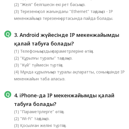
(2) "Желі" белгішесін екі рет басыңыз.
(3) Терезенің сол жағындағы "Ethernet" таңдаңыз - IP
мекенжайыңыз терезенің ортасында пайда болады.
3. Android жүйесінде IP мекенжайымды
қалай табуға болады?
(1) Телефоныңыздың параметрлеріне өтіңіз.
(2) "Құрылғы туралы" таңдаңыз.
(3) "Күй" түймесін түртіңіз.
(4) Мұнда құрылғыңыз туралы ақпаратты, соның ішінде IP
мекенжайын таба аласыз.
4. iPhone-да IP мекенжайымды қалай
табуға болады?
(1) "Параметрлерге" өтіңіз.
(2) "Wi-Fi" таңдаңыз.
(3) Қосылған желіні түртіңіз.