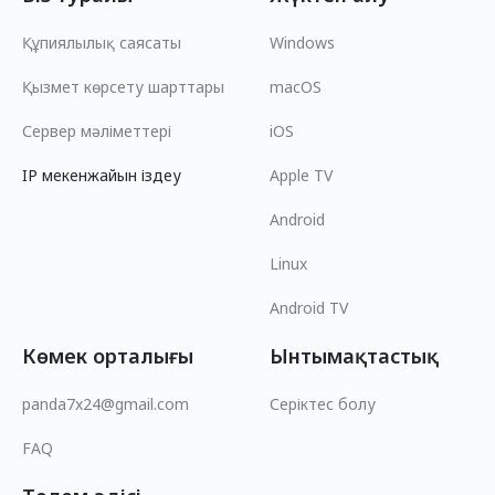
Құпиялылық саясаты
Windows
Қызмет көрсету шарттары
macOS
Сервер мәліметтері
iOS
IP мекенжайын іздеу
Apple TV
Android
Linux
Android TV
Көмек орталығы
Ынтымақтастық
panda7x24@gmail.com
Серіктес болу
FAQ