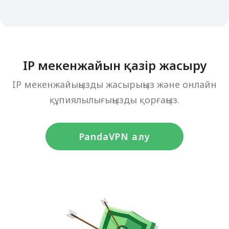
IP мекенжайын қазір жасыру
IP мекенжайыңызды жасырыңыз және онлайн
құпиялылығыңызды қорғаңыз.
PandaVPN алу