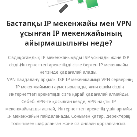
Бастапқы IP мекенжайы мен VPN
ұсынған IP мекенжайының
айырмашылығы неде?
Сіздің қоғамдық IP мекенжайыңызды ISP ұсынады және ISP
сіздің Интернеттегі әрекетіңізді сізге берген IP мекенжайы
негізінде қадағалай алады.
VPN пайдалану арқылы ISP IP мекенжайыңыз VPN серверінің
IP мекенжайымен ауыстырылады, яғни ешкім сіздің
Интернеттегі әрекетіңізді сізге қарай қадағалай алмайды.
Себебі VPN-ге қосылған кезде, VPN нақты IP
мекенжайыңызды ашпай, Интернеттегі әрекетіңіз үшін арнайы
IP мекенжайын пайдаланады. Сонымен қатар, деректеріңіз
толығымен шифрланған және сіз онлайн қорғалғансыз.