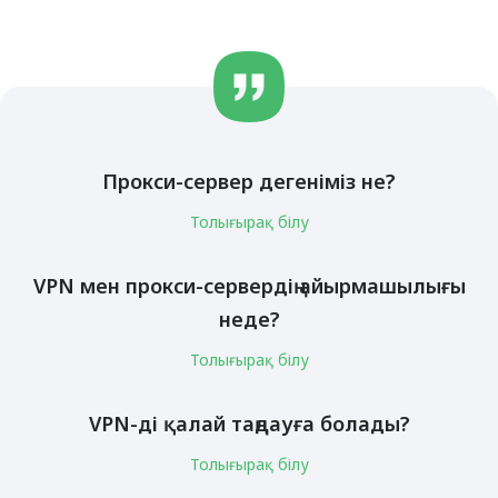
Прокси-сервер дегеніміз не?
Толығырақ білу
VPN мен прокси-сервердің айырмашылығы
неде?
Толығырақ білу
VPN-ді қалай таңдауға болады?
Толығырақ білу