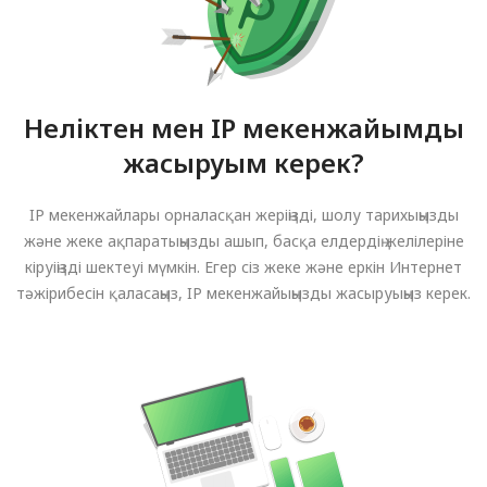
Неліктен мен IP мекенжайымды
жасыруым керек?
IP мекенжайлары орналасқан жеріңізді, шолу тарихыңызды
және жеке ақпаратыңызды ашып, басқа елдердің желілеріне
кіруіңізді шектеуі мүмкін. Егер сіз жеке және еркін Интернет
тәжірибесін қаласаңыз, IP мекенжайыңызды жасыруыңыз керек.