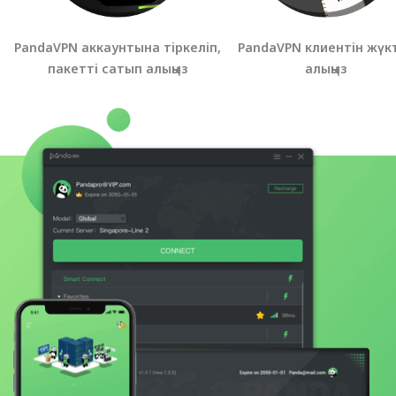
PandaVPN аккаунтына тіркеліп,
PandaVPN клиентін жүк
пакетті сатып алыңыз
алыңыз