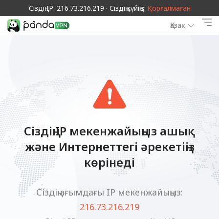
Сіздің IP: 216.73.216.219 · Сіздің күйіңіз:
Қорғалмаған
Қазақ
Сіздің IP мекенжайыңыз ашық
және Интернеттегі әрекетіңіз
көрінеді
Сіздің ағымдағы IP мекенжайыңыз:
216.73.216.219