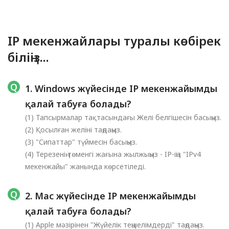
IP мекенжайлары туралы көбірек
біліңіз...
1. Windows жүйесінде IP мекенжайымды
қалай табуға болады?
(1) Тапсырмалар тақтасындағы Желі белгішесін басыңыз.
(2) Қосылған желіні таңдаңыз.
(3) "Сипаттар" түймесін басыңыз.
(4) Терезенің төменгі жағына жылжыңыз - IP-іңіз "IPv4
мекенжайы" жанында көрсетіледі.
2. Mac жүйесінде IP мекенжайымды
қалай табуға болады?
(1) Apple мәзірінен "Жүйелік теңшелімдерді" таңдаңыз.