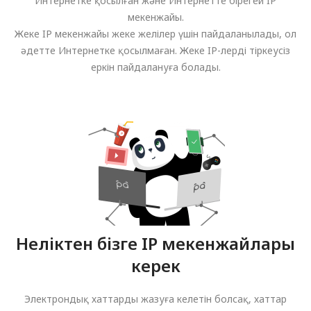
Интернетке қосылған және Интернетте бірегей IP
мекенжайы.
Жеке IP мекенжайы жеке желілер үшін пайдаланылады, ол
әдетте Интернетке қосылмаған. Жеке IP-лерді тіркеусіз
еркін пайдалануға болады.
Неліктен бізге IP мекенжайлары
керек
Электрондық хаттарды жазуға келетін болсақ, хаттар