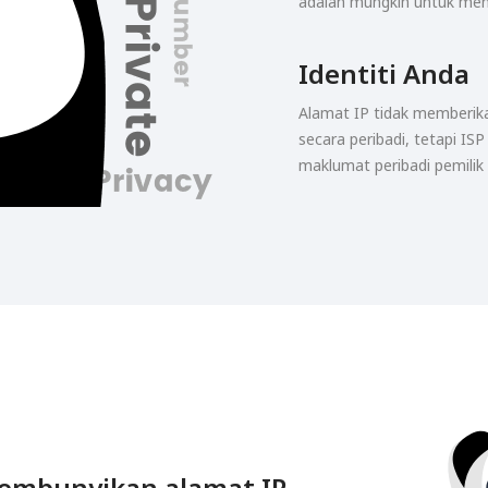
adalah mungkin untuk menc
Identiti Anda
Alamat IP tidak memberika
secara peribadi, tetapi IS
maklumat peribadi pemilik
embunyikan alamat IP