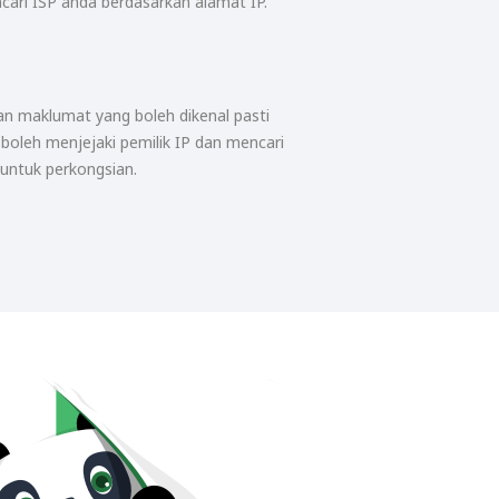
ari ISP anda berdasarkan alamat IP.
n maklumat yang boleh dikenal pasti
P boleh menjejaki pemilik IP dan mencari
 untuk perkongsian.