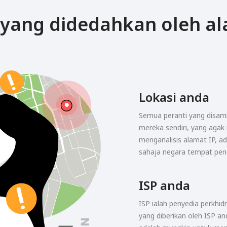
yang didedahkan oleh al
Lokasi anda
Semua peranti yang disam
mereka sendiri, yang agak
menganalisis alamat IP, 
sahaja negara tempat peng
ISP anda
ISP ialah penyedia perkhi
yang diberikan oleh ISP an