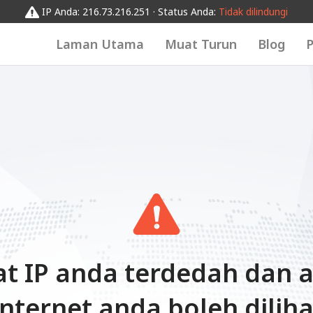
IP Anda: 216.73.216.251 · Status Anda:
Tidak dilindungi
Laman Utama
Muat Turun
Blog
P
t IP anda terdedah dan ak
Internet anda boleh diliha