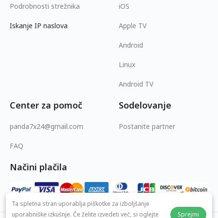
Podrobnosti strežnika
iOS
Iskanje IP naslova
Apple TV
Android
Linux
Android TV
Center za pomoč
Sodelovanje
panda7x24@gmail.com
Postanite partner
FAQ
Načini plačila
Ta spletna stran uporablja piškotke za izboljšanje
uporabniške izkušnje. Če želite izvedeti več, si oglejte
Sprejmi