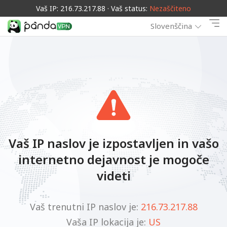
Vaš IP: 216.73.217.88 · Vaš status:
Nezaščiteno
Slovenščina
Vaš IP naslov je izpostavljen in vašo
internetno dejavnost je mogoče
videti
Vaš trenutni IP naslov je:
216.73.217.88
Vaša IP lokacija je:
US