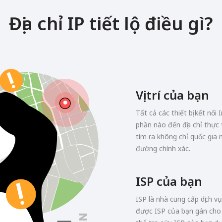
Địa chỉ IP tiết lộ điều gì?
Vị trí của bạn
Tất cả các thiết bị kết nối 
phần nào đến địa chỉ thực t
tìm ra không chỉ quốc gia
đường chính xác.
ISP của bạn
ISP là nhà cung cấp dịch v
được ISP của bạn gán cho t