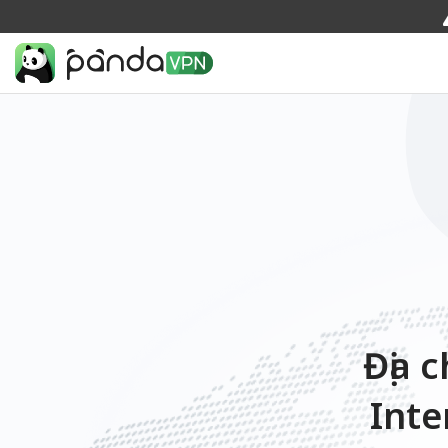
Địa c
Inte