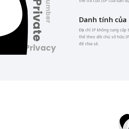
thể tra cứu ISP của bạn dựa
Danh tính của
Địa chỉ IP không cung cấp
thể theo dõi chủ sở hữu I
để chia sẻ.