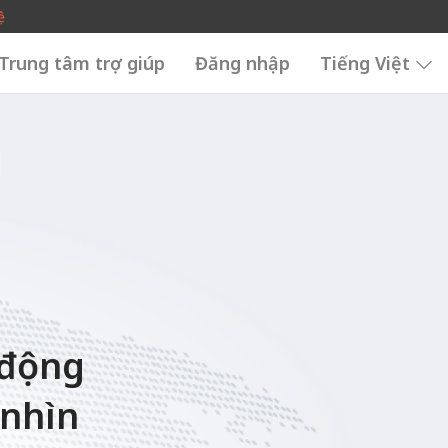
ệ
Trung tâm trợ giúp
Đăng nhập
Tiếng Việt
t động
 nhìn