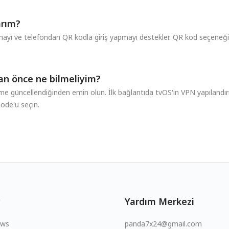
arım?
ı ve telefondan QR kodla giriş yapmayı destekler. QR kod seçeneği,
n önce ne bilmeliyim?
me güncellendiğinden emin olun. İlk bağlantıda tvOS'in VPN yapılandır
de'u seçin.
Yardım Merkezi
ows
panda7x24@gmail.com