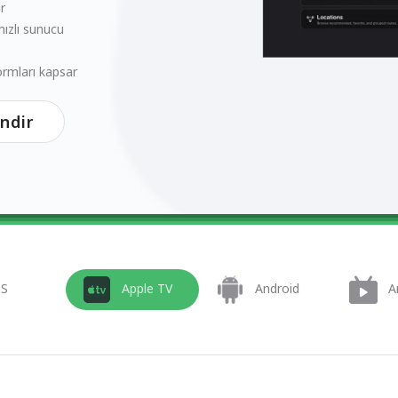
r
ızlı sunucu
ormları kapsar
İndir
OS
Apple TV
Android
A