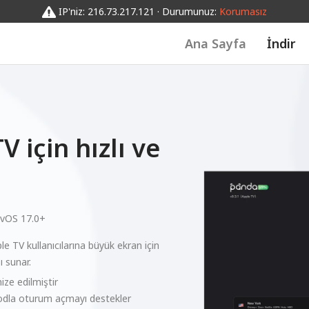
IP'niz: 216.73.217.121 · Durumunuz:
Korumasız
Ana Sayfa
İndir
 için hızlı ve
tvOS 17.0+
e TV kullanıcılarına büyük ekran için
ı sunar.
ze edilmiştir
odla oturum açmayı destekler