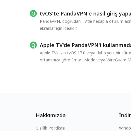
tvOS'te PandaVPN'e nasıl giriş yap
PandaVPN, doğrudan TV'de hesapla oturum açmay
ekranlar için idealdir.
Apple TV'de PandaVPN'i kullanmada
Apple TV'nizin tvOS 17.0 veya daha yeni bir sürü
ortamınıza göre Smart Mode veya WireGuard Mo
Hakkımızda
İndir
Gizlilik Politikası
Wind