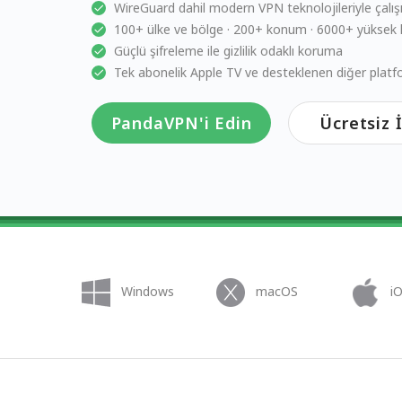
WireGuard dahil modern VPN teknolojileriyle çalışı
100+ ülke ve bölge · 200+ konum · 6000+ yüksek h
Güçlü şifreleme ile gizlilik odaklı koruma
Tek abonelik Apple TV ve desteklenen diğer platf
PandaVPN'i Edin
Ücretsiz 
Windows
macOS
i