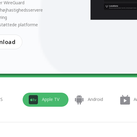
er WireGuard
 højhastighedsservere
ring
støttede platforme
nload
OS
Apple TV
Android
A