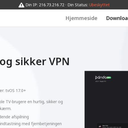
Din IP: 216.73.216.72 · Din Status:
Ubeskyttet
Hjemmeside
Downloa
og sikker VPN
er:
tvOS 17.0+
le TV-brugere en hurtig, sikker og
 skærm.
ende afspilning
indtastning med fjernbetjeningen