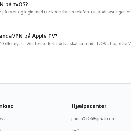
PN på tvOS?
på tv'et og login med QR-kode fra din telefon. QR-kodeløsningen er i
 PandaVPN på Apple TV?
17.0 eller nyere. Ved første forbindelse skal du tillade tvOS at opre
nload
Hjælpecenter
ows
panda7x24@gmail.com
S
FAQ