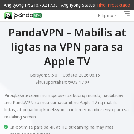
Ang Iyong IP: 216.73.217.38 · Ang Iyong Status:
Hindi Protektado
Filipino
PandaVPN – Mabilis at
ligtas na VPN para sa
Apple TV
Bersyon: 9.5.0
Update: 2026.06.15
Sinusuportahan:
tvOS 17.0+
Pinagkakatiwalaan ng mga user sa buong mundo, nagbibigay
ang PandaVPN sa mga gumagamit ng Apple TV ng mabilis,
ligtas, at pribadong koneksyon sa internet na idinisenyo para sa
malaking screen.
In-optimize para sa 4K at HD streaming na may mas