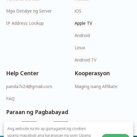
Mga Detalye ng Server
iOS
IP Address Lookup
Apple TV
Android
Linux
Android TV
Help Center
Kooperasyon
panda7x24@gmail.com
Maging isang Affiliate
FAQ
Paraan ng Pagbabayad
Ang website na ito ay gumagamit ng cookies
upang mapabuti ang karanasan ng user. Upang