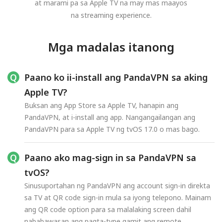
at marami pa sa Apple TV na may mas maayos
na streaming experience.
Mga madalas itanong
Paano ko ii-install ang PandaVPN sa aking
Apple TV?
Buksan ang App Store sa Apple TV, hanapin ang
PandaVPN, at i-install ang app. Nangangailangan ang
PandaVPN para sa Apple TV ng tvOS 17.0 o mas bago.
Paano ako mag-sign in sa PandaVPN sa
tvOS?
Sinusuportahan ng PandaVPN ang account sign-in direkta
sa TV at QR code sign-in mula sa iyong telepono. Mainam
ang QR code option para sa malalaking screen dahil
nababawasan ang pagta-type gamit ang remote.