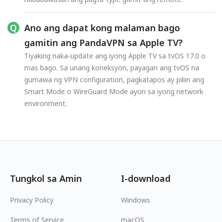
Ano ang dapat kong malaman bago
gamitin ang PandaVPN sa Apple TV?
Tiyaking naka-update ang iyong Apple TV sa tvOS 17.0 o
mas bago. Sa unang koneksyon, payagan ang tvOS na
gumawa ng VPN configuration, pagkatapos ay piliin ang
Smart Mode o WireGuard Mode ayon sa iyong network
environment.
Tungkol sa Amin
I-download
Privacy Policy
Windows
Terms of Service
macOS