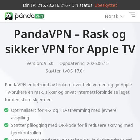
Din IP: 216.73.216.216 · Din status:
Ubeskyttet
Norsk
PandaVPN – Rask og
sikker VPN for Apple TV
Versjon: 9.5.0
Oppdatering: 2026.06.15
Støtter:
tvOS 17.0+
PandaVPN er betrodd av brukere over hele verden og gir Apple
TV-brukere en rask, sikker og privat internettforbindelse laget
for den store skjermen.
Optimalisert for 4K- og HD-strømming med jevnere
avspilling
Støtter pålogging med QR-kode for å redusere skriving med
fjernkontrollen