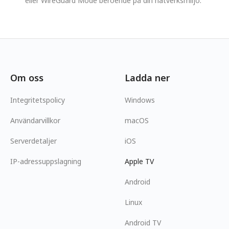
eller WireGuard Mode beroende på din nätverksmiljö.
Om oss
Ladda ner
Integritetspolicy
Windows
Användarvillkor
macOS
Serverdetaljer
iOS
IP-adressuppslagning
Apple TV
Android
Linux
Android TV