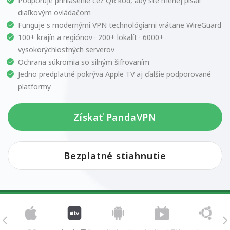
Podporuje prihlásenie cez QR kód, aby ste menej písali
diaľkovým ovládačom
Funguje s modernými VPN technológiami vrátane WireGuard
100+ krajín a regiónov · 200+ lokalít · 6000+
vysokorýchlostných serverov
Ochrana súkromia so silným šifrovaním
Jedno predplatné pokrýva Apple TV aj ďalšie podporované
platformy
Získať PandaVPN
Bezplatné stiahnutie