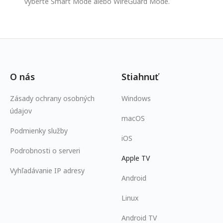
vyberte Smart Mode alebo WireGuard Mode.
O nás
Stiahnuť
Zásady ochrany osobných
Windows
údajov
macOS
Podmienky služby
iOS
Podrobnosti o serveri
Apple TV
Vyhľadávanie IP adresy
Android
Linux
Android TV