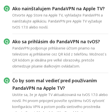
Ako nainštalujem PandaVPN na Apple TV?
Otvorte App Store na Apple TV, vyhľadajte PandaVPN a
nainštalujte aplikáciu. PandaVPN pre Apple TV vyžaduje
tvOS 17.0 alebo novší.
Ako sa prihlásim do PandaVPN na tvOS?
PandaVPN podporuje prihlásenie účtom priamo na
televízore aj prihlásenie cez QR kód z telefónu. Možnosť s
QR kódom je ideálna pre veľké obrazovky, pretože
obmedzuje písanie diaľkovým ovládačom.
Čo by som mal vedieť pred používaním
PandaVPN na Apple TV?
Uistite sa, že je Apple TV aktualizovaná na tvOS 17.0 alebo
novší. Pri prvom pripojení povoľte systému tvOS vytvoriť
konfiguráciu VPN a potom podľa sieťového prostredia