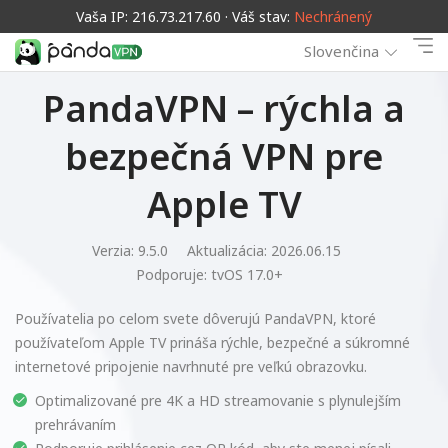
Vaša IP: 216.73.217.60 · Váš stav:
Nechránený
Slovenčina
PandaVPN – rýchla a
bezpečná VPN pre
Apple TV
Verzia: 9.5.0
Aktualizácia: 2026.06.15
Podporuje:
tvOS 17.0+
Používatelia po celom svete dôverujú PandaVPN, ktoré
používateľom Apple TV prináša rýchle, bezpečné a súkromné
internetové pripojenie navrhnuté pre veľkú obrazovku.
Optimalizované pre 4K a HD streamovanie s plynulejším
prehrávaním