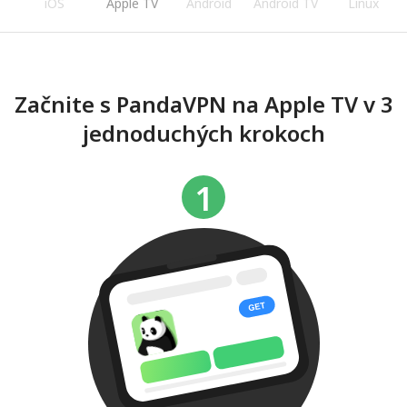
iOS
Apple TV
Android
Android TV
Linux
Začnite s PandaVPN na Apple TV v 3
jednoduchých krokoch