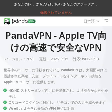
あなたのIP： 216.73.216.164 · あなたのステータス：
保護されていません
日本語
PandaVPN - Apple TV向
けの高速で安全なVPN
バージョン： 9.5.0
更新： 2026.06.15
対応:
tvOS 17.0+
世界中のユーザーに信頼されている PandaVPN は、大画面向けに
設計された高速・安全・プライベートなインターネット接続を
Apple TV ユーザーに提供します。
4K/HD ストリーミング向けに最適化され、より滑らかな再生を
実現
QR コードログインに対応し、リモコンでの入力を減らせます
WireGuard を含む最新の VPN 技術に対応