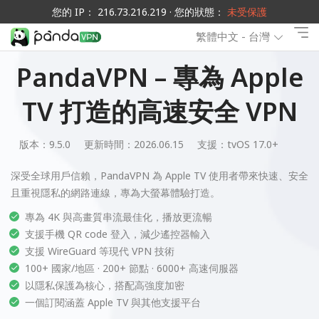
您的 IP： 216.73.216.219 · 您的狀態：
未受保護
繁體中文 - 台灣
PandaVPN – 專為 Apple
TV 打造的高速安全 VPN
版本：9.5.0
更新時間：2026.06.15
支援：
tvOS 17.0+
深受全球用戶信賴，PandaVPN 為 Apple TV 使用者帶來快速、安全
且重視隱私的網路連線，專為大螢幕體驗打造。
專為 4K 與高畫質串流最佳化，播放更流暢
支援手機 QR code 登入，減少遙控器輸入
支援 WireGuard 等現代 VPN 技術
100+ 國家/地區 · 200+ 節點 · 6000+ 高速伺服器
以隱私保護為核心，搭配高強度加密
一個訂閱涵蓋 Apple TV 與其他支援平台